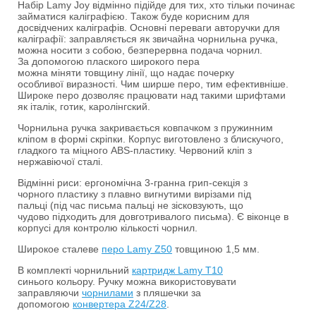
Набір Lamy Joy відмінно підійде для тих, хто тільки починає
займатися каліграфією. Також буде корисним для
досвідчених каліграфів. Основні переваги авторучки для
каліграфії: заправляється як звичайна чорнильна ручка,
можна носити з собою, безперервна подача чорнил.
За допомогою плаского широкого пера
можна міняти товщину лінії, що надає почерку
особливої виразності. Чим ширше перо, тим ефективніше.
Широке перо дозволяє працювати над такими шрифтами
як італік, готик, каролінгский.
Чорнильна ручка закривається ковпачком з пружинним
кліпом в формі скріпки. Корпус виготовлено з блискучого,
гладкого та міцного ABS-пластику. Червоний кліп з
нержавіючої сталі.
Відмінні риси: ергономічна 3-гранна грип-секція з
чорного пластику з плавно вигнутими вирізами під
пальці (під час письма пальці не зісковзують, що
чудово підходить для довготривалого письма). Є віконце в
корпусі для контролю кількості чорнил.
Широкое сталеве
перо Lamy Z50
товщиною 1,5 мм.
В комплекті чорнильний
картридж Lamy Т10
синього кольору. Ручку можна використовувати
заправляючи
чорнилами
з пляшечки за
допомогою
конвертера Z24/Z28
.