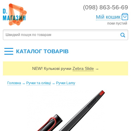
(098) 863-56-69
Мій кошик
поки пустий
КАТАЛОГ ТОВАРIВ
NEW! Кулькові ручки
Zebra Slide
→
Головна
→
Ручки та олівці
→
Ручки Lamy