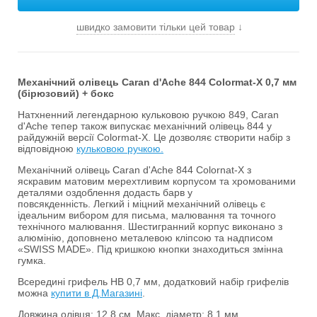
швидко замовити тільки цей товар
↓
Механічний олівець Caran d'Ache 844 Colormat-X 0,7 мм
(бірюзовий) + бокс
Натхненний легендарною кульковою ручкою 849, Caran
d'Ache тепер також випускає механічний олівець 844 у
райдужній версії Colormat-X. Це дозволяє створити набір з
відповідною
кульковою ручкою.
Механічний олівець Caran d'Ache 844 Colornat-X з
яскравим матовим мерехтливим корпусом та хромованими
деталями оздоблення додасть барв у
повсякденність. Легкий і міцний механічний олівець є
ідеальним вибором для письма, малювання та точного
технічного малювання. Шестигранний корпус виконано з
алюмінію, доповнено металевою кліпсою та надписом
«SWISS MADE». Під кришкою кнопки знаходиться змінна
гумка.
Всередині грифель HB 0,7 мм, додатковий набір грифелів
можна
купити в Д.Магазині
.
Довжина олівця: 12,8 см. Макс. діаметр: 8,1 мм.