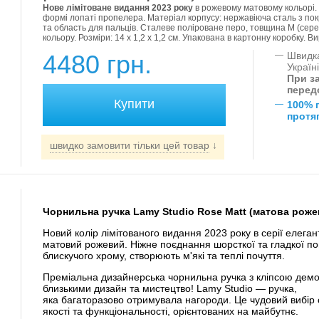
Нове лімітоване видання 2023 року
в рожевому матовому кольорі.
формі лопаті пропелера. Матеріал корпусу: нержавіюча сталь з по
та область для пальців. Сталеве поліроване перо, товщина M (сере
кольору. Розміри: 14 х 1,2 х 1,2 см. Упакована в картонну коробку. В
4480 грн.
—
Швидка
Україн
При за
перед
—
100% 
протяг
швидко замовити тільки цей товар
↓
Чорнильна ручка Lamy Studio Rose Matt (матова роже
Новий колір лімітованого видання 2023 року в серії елега
матовий рожевий. Ніжне поєднання шорсткої та гладкої по
блискучого хрому, створюють м'які та теплі почуття.
Преміальна дизайнерська чорнильна ручка з кліпсою демо
близькими дизайн та мистецтво! Lamy Studio — ручка,
яка багаторазово отримувала нагороди. Це чудовий вибір 
якості та функціональності, орієнтованих на майбутнє.