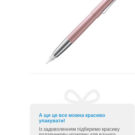
А ще це все можна красиво
упакувати!
Із задоволенням підберемо красиву
подарункову упаковку для вашого