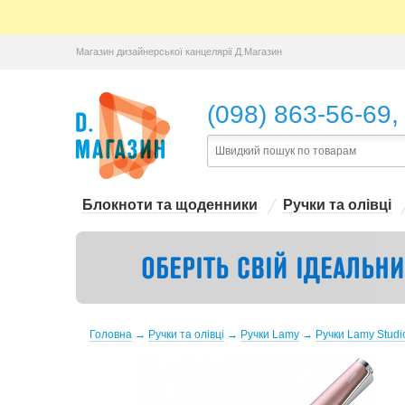
Магазин дизайнерської канцелярії Д.Магазин
,
(098) 863-56-69
Блокноти та щоденники
Ручки та олівці
Головна
→
Ручки та олівці
→
Ручки Lamy
→
Ручки Lamy Studi