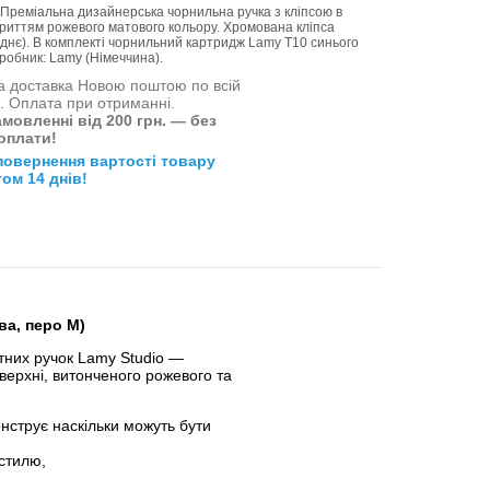
 Преміальна дизайнерська чорнильна ручка з кліпсою в
криттям рожевого матового кольору. Хромована кліпса
днє). В комплекті чорнильний картридж Lamy Т10 синього
иробник: Lamy (Німеччина).
 доставка Новою поштою по всій
і. Оплата при отриманні.
мовленні від 200 грн. — без
оплати!
повернення вартості товару
ом 14 днів!
ва, перо M)
нтних ручок Lamy Studio —
верхні, витонченого рожевого та
нструє наскільки можуть бути
стилю,