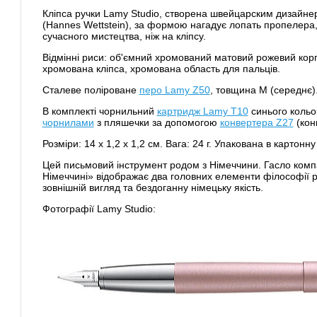
Кліпса ручки Lamy Studio, створена швейцарским дизай
(Hannes Wettstein), за формою нагадує лопать пропелера, 
сучасного мистецтва, ніж на кліпсу.
Відмінні риси: об'ємний хромований матовий рожевий корпу
хромована кліпса, хромована область для пальців.
Сталеве поліроване
перо Lamy Z50
, товщина M (середнє)
В комплекті чорнильний
картридж Lamy Т10
синього кольо
чорнилами
з пляшечки за допомогою
конвертера Z27
(кон
Розміри: 14 х 1,2 х 1,2 см. Вага: 24 г. Упакована в картонну
Цей письмовий інструмент родом з Німеччини. Гасло комп
Німеччині» відображає два головних елементи філософії 
зовнішній вигляд та бездоганну німецьку якість.
Фотографії Lamy Studio: