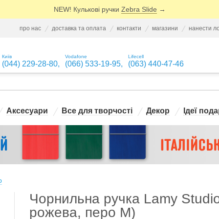
NEW! Кулькові ручки
Zebra Slide
→
про нас
доставка та оплата
контакти
магазини
нанести л
Київ
Vodafone
Lifecell
(044) 229-28-80
,
(066) 533-19-95
,
(063) 440-47-46
Аксесуари
Все для творчості
Декор
Ідеї пода
o
Чорнильна ручка Lamy Studio
рожева, перо M)