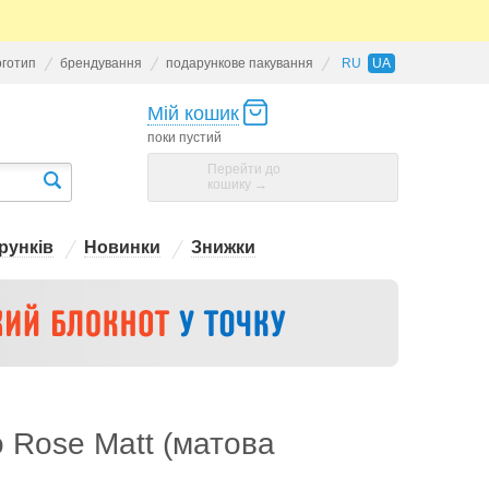
оготип
брендування
подарункове пакування
RU
UA
Мій кошик
поки пустий
Перейти до
кошику →
рунків
Новинки
Знижки
 Rose Matt (матова