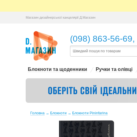
Магазин дизайнерської канцелярії Д.Магазин
,
(098) 863-56-69
Блокноти та щоденники
Ручки та олівці
Головна
→
Блокноти
→
Блокноти Pininfarina