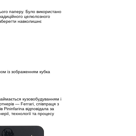
ього паперу. Було використано
радиційного целюлозного
 зберегти навколишнє
ом із зображенням кубка
і займається кузовобудуванням і
тнерів — Ferrari, співпраця з
 Pininfarina відповідала за
ерії, технології та процесу