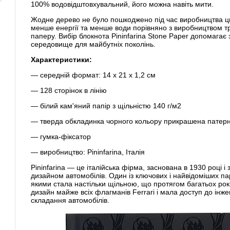
100% водовідштовхувальний, його можна навіть мити.
Жодне дерево не було пошкоджено під час виробництва ц
менше енергії та менше води порівняно з виробництвом т
паперу. Вибір блокнота Pininfarina Stone Paper допомагає
середовище для майбутніх поколінь.
Характеристики:
— середній формат: 14 x 21 x 1,2 см
— 128 сторінок в лінію
— білий кам'яний папір з щільністю 140 г/м2
— тверда обкладинка чорного кольору прикрашена патерн
— гумка-фіксатор
— виробництво: Pininfarina, Італія
Pininfarina — це італійська фірма, заснована в 1930 році 
дизайном автомобілів. Один із ключових і найвідоміших пар
якими стала настільки щільною, що протягом багатьох років
дизайн майже всіх флагманів Ferrari і мала доступ до інжен
складання автомобілів.