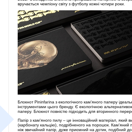
вручається чемпіону світу з футболу кожні чотири роки.
Блокнот Pininfarina з екологічного кам'яного паперу ідеа
інструментами цього бренду. Є екологічною альтернатив
паперу. Блокнот повністю підходить для вторинного перер
Папір з кам'яного пилу – це інноваційний матеріал, який в
(карбонату кальцію), подрібненого на порошок. Кам'яний п
ніж звичайний папір, дуже приємний на дотик, подібний до 