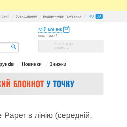
оготип
брендування
подарункове пакування
RU
UA
Мій кошик
поки пустий
Перейти до
кошику →
рунків
Новинки
Знижки
e Paper в лінію (середній,