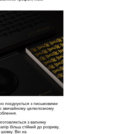
льно поєднується з письмовими
ою звичайному целюлозному
облення.
иготовляється з вапняку
апір більш стійкий до розриву,
шовку. Він на