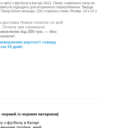
у світу з футболу в Катарі 2022. Папір з кам'яного пилу не
 повністю підходить для вторинного перероблення. Тверда
апір білого кольору. 128 сторінок у лінію. Розмір: 14 x 21 x
 доставка Новою поштою по всій
і. Оплата при отриманні.
мовленні від 200 грн. — без
оплати!
повернення вартості товару
ом 14 днів!
й, чорний із чорним патерном)
у з футболу в Катарі
аженням трофея, який