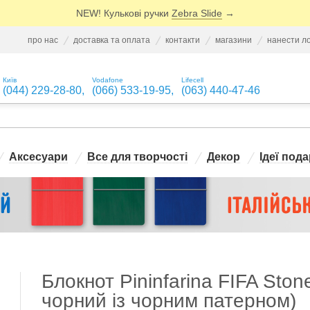
NEW! Кулькові ручки
Zebra Slide
→
про нас
доставка та оплата
контакти
магазини
нанести л
Київ
Vodafone
Lifecell
(044) 229-28-80
,
(066) 533-19-95
,
(063) 440-47-46
Аксесуари
Все для творчості
Декор
Ідеї пода
Блокнот Pininfarina FIFA Ston
чорний із чорним патерном)