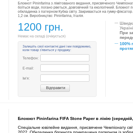
Блокнот Pininfarina з лімітованого видання, присвяченого Чемпіонат
боїться води, погано рветься, довговічний та екологічний. Блокнот
обкладинка з патерном Кубка світу. Закривається на гумку-фіксатор. П
1,2 см. Виробництво: Pininfarina, Італія.
1200 грн.
—
Швидка
Україн
При за
Немає на складі (очікується)
перед
—
100% 
Залишіть свої контактні дані і ми повідомимо,
протяг
коли товар зʼявиться у продажу:
Телефон:
E-mail:
Імʼя:
Блокнот Pininfarina FIFA Stone Paper в лінію (середні
Спеціальне ювілейне видання, присвячене Чемпіонату світ
2022. Обкладинка блокнота прикрашена патерном із зобр