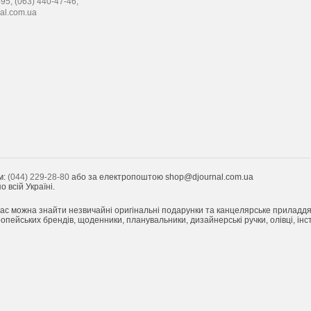
-95,
(063) 440-47-46,
al.com.ua
м:
(044) 229-28-80
або за електропоштою shop@djournal.com.ua
 всій Україні.
ас можна знайти незвичайні оригінальні подарунки та канцелярське приладдя з 
пейських брендів, щоденники, планувальники, дизайнерські ручки, олівці, інст