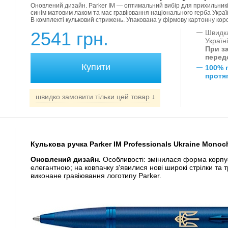
Оновлений дизайн. Parker IM — оптимальний вибір для прихильників
синім матовим лаком та має гравіювання національного герба Україн
В комплекті кульковий стрижень. Упакована у фірмову картонну коро
2541 грн.
—
Швидка
Україн
При за
перед
—
100% 
протяг
швидко замовити тільки цей товар
↓
Кулькова ручка Parker IM Professionals Ukraine Monoc
Оновлений дизайн.
Особливості: змінилася форма корпус
елегантною; на ковпачку з'явилися нові широкі стрілки та т
виконане гравіювання логотипу Parker.