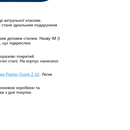
и актуальної класики.
а стане ідеальним подарунком
ним діловим стилем. Назву IM (I
, що підкреслює
аторазово покритий
чої сталі. На корпус нанесено
жні Parker Quink Z 02
. Легке
рунковою коробкою та
ки з дня покупки.