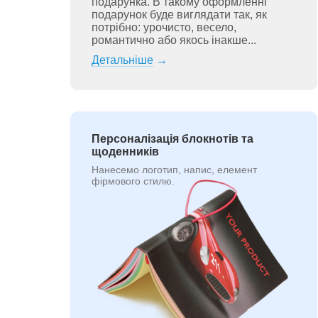
подарунка. В такому оформленні
подарунок буде виглядати так, як
потрібно: урочисто, весело,
романтично або якось інакше...
Детальніше
→
Персоналізація блокнотів та
щоденників
Нанесемо логотип, напис, елемент
фірмового стилю.