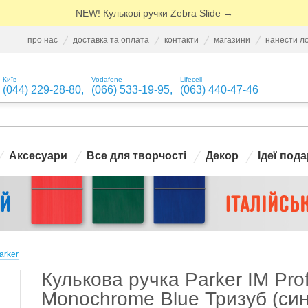
NEW! Кулькові ручки
Zebra Slide
→
про нас
доставка та оплата
контакти
магазини
нанести л
Київ
Vodafone
Lifecell
(044) 229-28-80
,
(066) 533-19-95
,
(063) 440-47-46
Аксесуари
Все для творчості
Декор
Ідеї пода
arker
Кулькова ручка Parker IM Prof
Monochrome Blue Тризуб (син