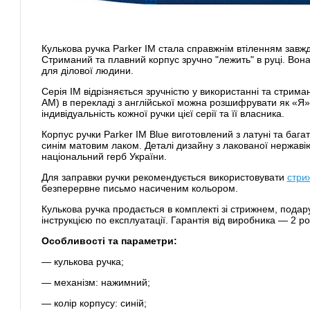
Кулькова ручка Parker IM стала справжнім втіленням завжд
Стриманий та плавний корпус зручно "лежить" в руці. Вон
для ділової людини.
Серія IM відрізняється зручністю у використанні та стрима
AM) в перекладі з англійської можна розшифрувати як «Я»
індивідуальність кожної ручки цієї серії та її власника.
Корпус ручки Parker IM Blue виготовлений з латуні та баг
синім матовим лаком. Деталі дизайну з лакованої нержавію
національний герб України.
Для заправки ручки рекомендується використовувати
стри
безперервне письмо насиченим кольором.
Кулькова ручка продається в комплекті зі стрижнем, пода
інструкцією по експлуатації. Гарантія від виробника — 2 ро
Особливості та параметри:
— кулькова ручка;
— механізм: нажимний;
— колір корпусу: синій;