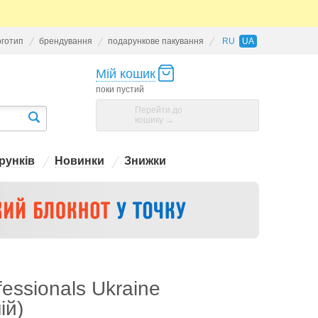
оготип
брендування
подарункове пакування
RU
UA
Мій кошик
поки пустий
Перейти до
кошику →
рунків
Новинки
Знижки
essionals Ukraine
ій)