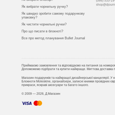
(066) 533-19
shop@djourn
Як вибрати чорнильну ручку?
Як швидко зробити самому подарункову
упаковку?
Як чистити чорнильні ручки?
Про що писати в блокноті?
Все про метод планування Bullet Journal
Приймаємо замовлення та відповідаємо на питання за номеро
Допоможемо підібрати та купити найкраще. Миттєва доставка по
Магазин подарунків та найкращої дизайнерської канцелярії. У н
Блокноти Moleskine, органайзери, записні книжки провідних євро
прикраси, яскраві аксесуари та багато іншого.
© 2009 — 2026, Д.Магазин