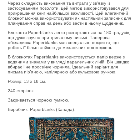
Через складність виконання та витрати у зв'язку із
застосуванням позолоти, цей метод використовувався для
прикрашання книг найбільшої важливості. Цей елегантний
блокнот можна використовувати як настільний записник для
планування справ на день або вести в ньому щоденник.
Блокноти Paperblanks легко розгортаються на 180 градусів,
що дуже зручно при тривалому письмі. Паперова
обкладинка Paperblanks має спеціальне покриття, що
робить її більш стійкою до механічних пошкоджень.
В блокнотах Paperblanks використовується папір верже з
водяними знаками у вигляді паралельних ліній. Він швидко
вбирає і не просвічує чорнила. Ідеальний варіант для
письма пір'яною, капілярною або кульковою ручкою.
Розмір: 13 х 18 см.
240 сторінок.
Закривається чорною гумкою.
Виробник: Paperblanks (Канада).