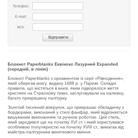
Телефон:
E-mail:
Імʼя:
Блокнот Paperblanks Еквінокс Лазурний Expanded
(середній, в лінію)
Блокнот Paperblanks з орнаментом із серії «Рівнодення»,
який оберігав книгу, видану 1688 р. у Парижі. Складні
правила, що містяться в книзі, яким підкорялося життя
християн на Страсному тижні, заслуговували на належну,
багато прикрашену палітурку.
Золотий тиснений візерунок, що прикрашає обкладинку з
бордюрами, виконаний у стилі фанфар, який відрізняється
вишуканим виконанням та ручною роботою. Цей стиль,
який зародився ще на початку XVI ст. і який користувався
особливою популярністю на початку XVIII ст., вимагав від
майстра-палітурника виняткового вміння.