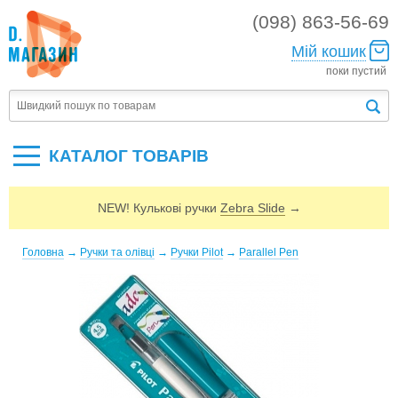
(098) 863-56-69
Мій кошик
поки пустий
КАТАЛОГ ТОВАРIВ
NEW! Кулькові ручки
Zebra Slide
→
Головна
→
Ручки та олівці
→
Ручки Pilot
→
Parallel Pen