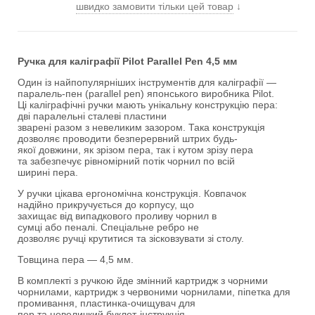
швидко замовити тільки цей товар
↓
Ручка для каліграфії Pilot Parallel Pen 4,5 мм
Один із найпопулярніших інструментів для каліграфії —
паралель-пен (parallel pen) японського виробника Pilot.
Ці каліграфічні ручки мають унікальну конструкцію пера:
дві паралельні сталеві пластини
зварені разом з невеликим зазором. Така конструкція
дозволяє проводити безперервний штрих будь-
якої довжини, як зрізом пера, так і кутом зрізу пера
та забезпечує рівномірний потік чорнил по всій
ширині пера.
У ручки цікава ергономічна конструкція. Ковпачок
надійно прикручується до корпусу, що
захищає від випадкового проливу чорнил в
сумці або пеналі. Спеціальне ребро не
дозволяє ручці крутитися та зісковзувати зі столу.
Товщина пера — 4,5 мм.
В комплекті з ручкою йде змінний картридж з чорними
чорнилами, картридж з червоними чорнилами, піпетка для
промивання, пластинка-очищувач для
пер та невеличкий буклет-інструкція.