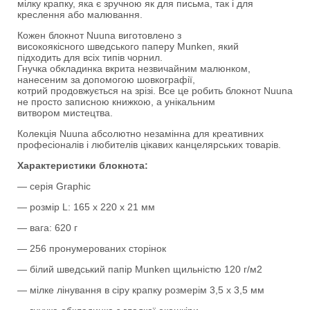
мілку крапку, яка є зручною як для письма, так і для
креслення або малювання.
Кожен блокнот Nuuna виготовлено з
високоякісного шведського паперу Munken, який
підходить для всіх типів чорнил.
Гнучка обкладинка вкрита незвичайним малюнком,
нанесеним за допомогою шовкографії,
котрий продовжується на зрізі. Все це робить блокнот Nuuna
не просто записною книжкою, а унікальним
витвором мистецтва.
Колекція Nuuna абсолютно незамінна для креативних
професіоналів і любителів цікавих канцелярських товарів.
Характеристики блокнота:
— серія Graphic
— розмір L: 165 x 220 x 21 мм
— вага: 620 г
— 256 пронумерованих сторінок
— білий шведський папір Munken щильністю 120 г/м2
— мілке лінування в сіру крапку розмерім 3,5 х 3,5 мм