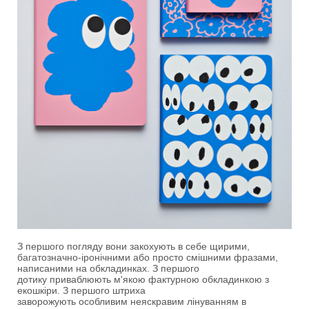
З першого погляду вони закохують в себе щирими,
багатозначно-іронічними або просто смішними фразами,
написаними на обкладинках. З першого
дотику приваблюють м'якою фактурною обкладинкою з
екошкіри. З першого штриха
заворожують особливим неяскравим лінуванням в