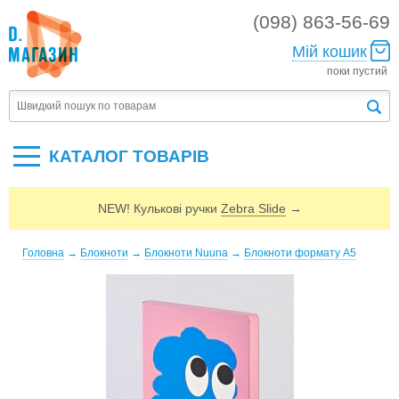
(098) 863-56-69
Мій кошик
поки пустий
КАТАЛОГ ТОВАРIВ
NEW! Кулькові ручки
Zebra Slide
→
Головна
→
Блокноти
→
Блокноти Nuuna
→
Блокноти формату А5