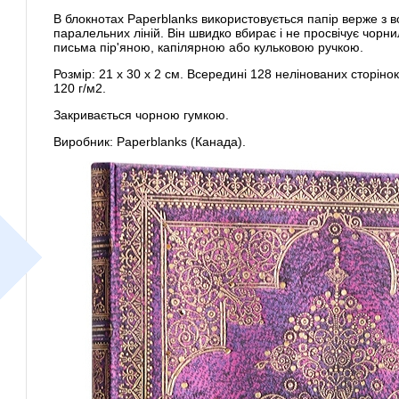
В блокнотах Paperblanks використовується папір верже з 
паралельних ліній. Він швидко вбирає і не просвічує чорни
письма пір'яною, капілярною або кульковою ручкою.
Розмір: 21 х 30 х 2 см. Всередині 128 нелінованих сторіно
120 г/м2.
Закривається чорною гумкою.
Виробник: Paperblanks (Канада).