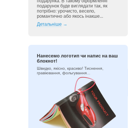
подарунка. В такому оформленні
подарунок буде виглядати так, як
потрібно: урочисто, весело,
романтично або якось інакше...
Детальніше
→
Нанесемо логотип чи напис на ваш
блокнот!
Швидко, якісно, красиво! Тиснення,
гравіювання, фольгування...