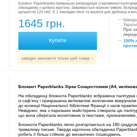
Блокнот Paperblanks прикрашає репродукція старовинної палітурки і
обкладинку з цупкого картону. Закривається чорною гумкою. Всереди
щільністю 120 г/м2. Є 2 закладки-лясе та кишеня для дрібниць в кінці
1645 грн.
—
Швидка
Україн
При за
перед
—
100% 
протяг
швидко замовити тільки цей товар
↓
Блокнот Paperblanks Зірка Сонцестояння (А4, нелінов
На обкладинці блокнота Paperblanks зображена палітурка 
із саф'яну і прикрашена витіюватим золоченим візерунком 
до колекції Національної бібліотеки Франції з часів прав
Невідомо, яка з паризьких майстерень створила цю паліту
що вона оберігала молитовник із текстами, призначеними 
Блокноти Paperblanks легко розгортаються на 180 градусі
тривалому письмі. Тверда картонна обкладинка Paperblan
робить її більш стійкою до механічних пошкоджень.