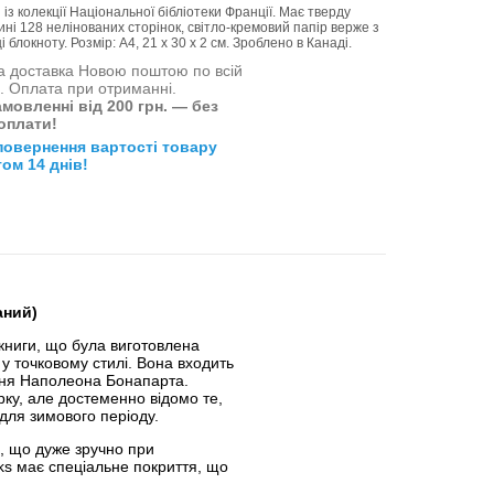
з колекції Національної бібліотеки Франції. Має тверду
ні 128 нелінованих сторінок, світло-кремовий папір верже з
 блокноту. Розмір: А4, 21 х 30 х 2 см. Зроблено в Канаді.
 доставка Новою поштою по всій
і. Оплата при отриманні.
мовленні від 200 грн. — без
оплати!
повернення вартості товару
ом 14 днів!
аний)
книги, що була виготовлена
у точковому стилі. Вона входить
ління Наполеона Бонапарта.
рку, але достеменно відомо те,
для зимового періоду.
в, що дуже зручно при
ks має спеціальне покриття, що