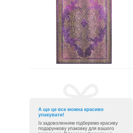
А ще це все можна красиво
упакувати!
Із задоволенням підберемо красиву
подарункову упаковку для вашого