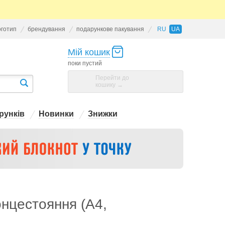
оготип
брендування
подарункове пакування
RU
UA
Мій кошик
поки пустий
Перейти до
кошику →
рунків
Новинки
Знижки
онцестояння (А4,