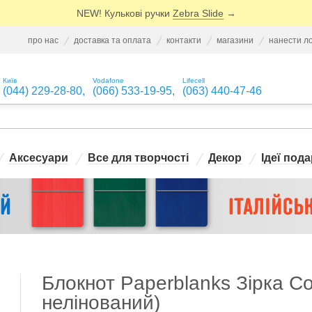
NEW! Кулькові ручки
Zebra Slide
→
про нас
доставка та оплата
контакти
магазини
нанести л
Київ
Vodafone
Lifecell
(044) 229-28-80
,
(066) 533-19-95
,
(063) 440-47-46
Аксесуари
Все для творчості
Декор
Ідеї пода
Блокнот Paperblanks Зірка С
нелінований)