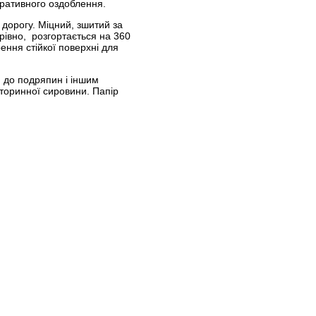
оративного оздоблення.
 дорогу. Міцний, зшитий за
івно, розгортається на 360
ення стійкої поверхні для
ю до подряпин і іншим
торинної сировини. Папір