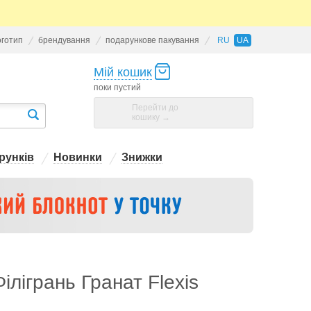
оготип
брендування
подарункове пакування
RU
UA
Мій кошик
поки пустий
Перейти до
кошику →
рунків
Новинки
Знижки
ілігрань Гранат Flexis