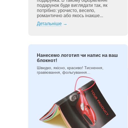
подарунка. В такому оформленні
подарунок буде виглядати так, як
потрібно: урочисто, весело,
романтично або якось інакше...
Детальніше
→
Нанесемо логотип чи напис на ваш
блокнот!
Швидко, якісно, красиво! Тиснення,
гравіювання, фольгування...