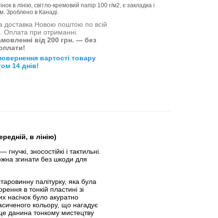
нок в лінію, світло-кремовий папір 100 г/м2, є закладка і
м. Зроблено в Канаді.
 доставка Новою поштою по всій
і. Оплата при отриманні.
мовленні від 200 грн. — без
оплати!
повернення вартості товару
ом 14 днів!
ередній, в лінію)
— гнучкі, зносостійкі і тактильні.
можна згинати без шкоди для
таровинну палітурку, яка була
орення в тонкій пластині зі
них насічок було акуратно
асиченого кольору, що нагадує
 це данина тонкому мистецтву