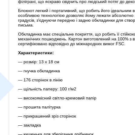
філіграні, що яскраво свідчить про людський потяг до дек
Блокнот легкий і портативний, що робить його ідеальним в
особливою технологією дозволяє йому лежати абсолютно р
градусів, з'єднуючи передню і задню обкладинки для створ
письма.
Обкладинка має спеціальне покриття, що робить її стійко
механічних пошкоджень. Картон виготовлений на 100% з в
сертифіковано відповідно до міжнародних вимог FSC.
Характеристики:
— розмір: 13 х 18 см
— гнучка обкладинка
— 176 сторінок в лінію
— щільність паперу: 100 г/м2
— високоякісний світло-кремовий папір
— прошита палітурка
— прикрашений зріз сторінок
— закладка
— кишенька для зберігання дрібничок