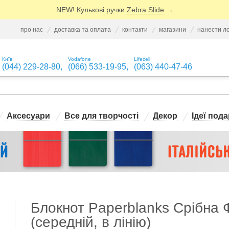
NEW! Кулькові ручки
Zebra Slide
→
про нас
доставка та оплата
контакти
магазини
нанести л
Київ
Vodafone
Lifecell
(044) 229-28-80
,
(066) 533-19-95
,
(063) 440-47-46
Аксесуари
Все для творчості
Декор
Ідеї пода
Блокнот Paperblanks Срібна Ф
(середній, в лінію)