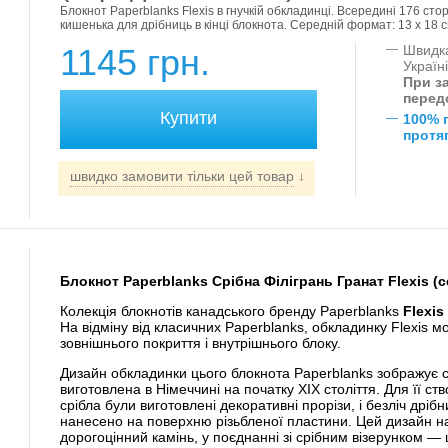
Блокнот Paperblanks Flexis в гнучкій обкладинці. Всередині 176 сторі
кишенька для дрібниць в кінці блокнота. Середній формат: 13 х 18 с
1145 грн.
—
Швидка
Україн
При за
перед
—
100% 
протяг
швидко замовити тільки цей товар
↓
Блокнот Paperblanks Срібна Філігрань Гранат Flexis (с
Колекція блокнотів канадського бренду Paperblanks
Flexis
На відміну від класичних Paperblanks, обкладинку Flexis 
зовнішнього покриття і внутрішнього блоку.
Дизайн обкладинки цього блокнота Paperblanks зображує с
виготовлена ​​в Німеччині на початку XIX століття. Для її ств
срібла були виготовлені декоративні прорізи, і безліч дріб
нанесено на поверхню різьбленої пластини. Цей дизайн н
дорогоцінний камінь, у поєднанні зі срібним візерунком —