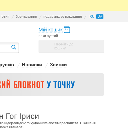
оготип
брендування
подарункове пакування
RU
UA
Мій кошик
поки пустий
Перейти до
кошику →
рунків
Новинки
Знижки
 Гог Іриси
ію нідерландсього художника-постімпресіоніста. Є кишеня
lanks (Канада).