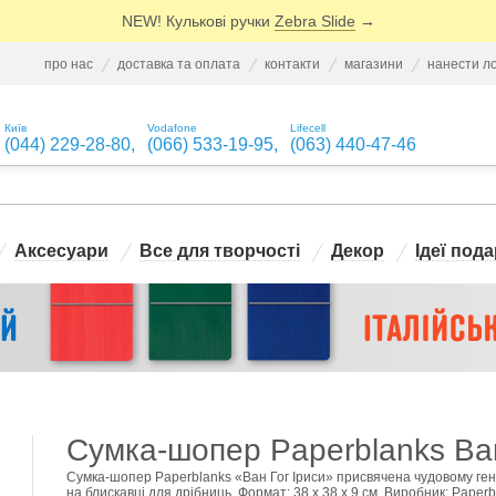
NEW! Кулькові ручки
Zebra Slide
→
про нас
доставка та оплата
контакти
магазини
нанести л
Київ
Vodafone
Lifecell
(044) 229-28-80
,
(066) 533-19-95
,
(063) 440-47-46
Аксесуари
Все для творчості
Декор
Ідеї пода
Сумка-шопер Paperblanks Ван
Сумка-шопер Paperblanks «Ван Гог Іриси» присвячена чудовому ген
на блискавці для дрібниць. Формат: 38 х 38 х 9 см. Виробник: Paperb