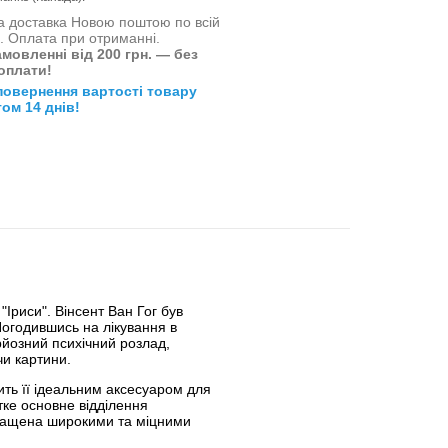
 доставка Новою поштою по всій
і. Оплата при отриманні.
мовленні від 200 грн. — без
оплати!
повернення вартості товару
ом 14 днів!
Іриси". Вінсент Ван Гог був
Погодившись на лікування в
рйозний психічний розлад,
чи картини.
ить її ідеальним аксесуаром для
тке основне відділення
нащена широкими та міцними