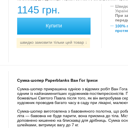
1145 грн.
—
Швидка
Україн
При за
перед
—
100% 
протяг
швидко замовити тільки цей товар
↓
Сумка-шопер Paperblanks Ван Гог Іриси
Сумка-шопер прикрашена однією з відомих робіт Ван Гога "
одним із найзнаменитіших художників-постімпресіоністів. 
божевільні Святого Павла після того, як він випробував се
художник проводив багато часу в саду при лікарні, малюю
Сумка-шопер виготовлена ​​з бавовняного полотна, що роб
літа — бавовна не буде парити, вона приємна до тіла. Міс
доповнено кишенею на блискавці для дрібниць. Сумка ос
шлейками, витримує вагу до 7 кг.