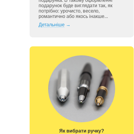
подарунка. В такому оформленні
подарунок буде виглядати так, як
потрібно: урочисто, весело,
романтично або якось інакше...
Детальніше
→
Як вибрати ручку?