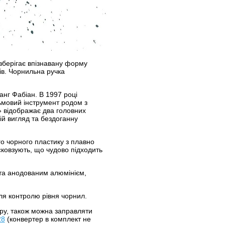
 зберігає впізнавану форму
ів. Чорнильна ручка
нг Фабіан. В 1997 році
ьмовий інструмент родом з
» відображає два головних
ій вигляд та бездоганну
го чорного пластику з плавно
ісковзують, що чудово підходить
ита анодованим алюмінієм,
для контролю рівня чорнил.
ру, також можна заправляти
28
(конвертер в комплект не