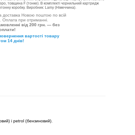
еро, товщина F (тонке). В комплекті чорнильний картридж
артонну коробку. Виробник: Lamy (Німеччина).
 доставка Новою поштою по всій
і. Оплата при отриманні.
мовленні від 200 грн. — без
оплати!
повернення вартості товару
ом 14 днів!
вий) і petrol (бензиновий).