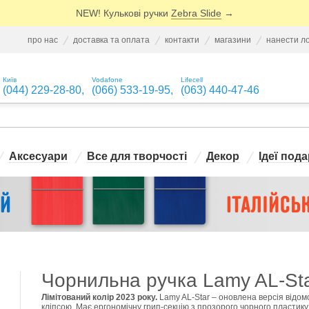
NEW! Кулькові ручки
Zebra Slide
→
про нас
доставка та оплата
контакти
магазини
нанести л
Київ
Vodafone
Lifecell
(044) 229-28-80
,
(066) 533-19-95
,
(063) 440-47-46
Аксесуари
Все для творчості
Декор
Ідеї пода
Чорнильна ручка Lamy AL-Star
Лімітований колір 2023 року.
Lamy AL-Star – оновлена версія відомо
кліпсою. Має ергономічну грип-секцію з прозорого чорного пластику