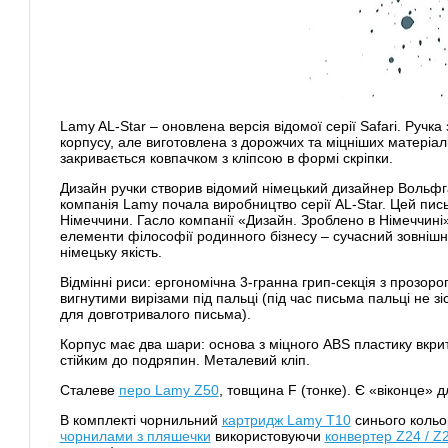
Lamy AL-Star – оновлена версія відомої серії Safari. Ручка
корпусу, але виготовлена з дорожчих та міцніших матеріал
закривається ковпачком з кліпсою в формі скріпки.
Дизайн ручки створив відомий німецький дизайнер Вольфга
компанія Lamy почала виробництво серії AL-Star. Цей пис
Німеччини. Гасло компанії «Дизайн. Зроблено в Німеччині
елементи філософії родинного бізнесу – сучасний зовнішн
німецьку якість.
Відмінні риси: ергономічна 3-гранна грип-секція з прозоро
вигнутими вирізами під пальці (під час письма пальці не з
для довготривалого письма).
Корпус має два шари: основа з міцного ABS пластику вкр
стійким до подряпин. Металевий кліп.
Сталеве
перо Lamy Z50
, товщина F (тонке). Є «віконце» 
В комплекті чорнильний
картридж Lamy Т10
синього кольо
чорнилами з пляшечки
використовуючи
конвертер Z24 / Z