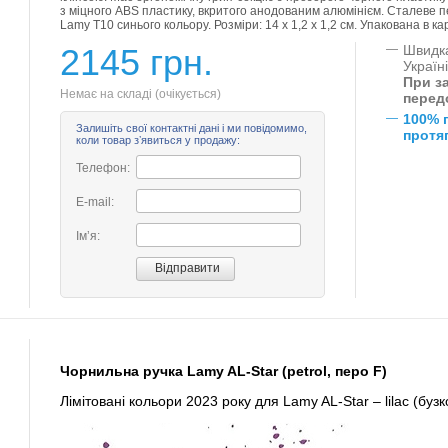
з міцного ABS пластику, вкритого анодованим алюмінієм. Сталеве п
Lamy T10 синього кольору. Розміри: 14 х 1,2 х 1,2 см. Упакована в к
2145 грн.
—
Швидка
Україн
При за
Немає на складі (очікується)
перед
—
100% 
Залишіть свої контактні дані і ми повідомимо,
протяг
коли товар зʼявиться у продажу:
Телефон:
E-mail:
Імʼя:
Чорнильна ручка Lamy AL-Star (petrol, перо F)
Лімітовані кольори 2023 року для Lamy AL-Star – lilac (бузко