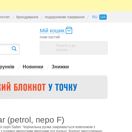
оготип
брендування
подарункове пакування
RU
UA
Мій кошик
поки пустий
Перейти до
кошику →
рунків
Новинки
Знижки
 (petrol, перо F)
ї серії Safari. Чорнильна ручка закривається ковпачком з
 з плавно вигнутими вирізами під пальці. Корпус виготовлено