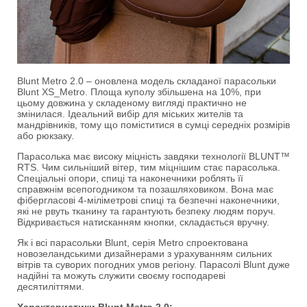
Blunt Metro 2.0 – оновлена модель складаної парасольки
Blunt XS_Metro. Площа куполу збільшена на 10%, при
цьому довжина у складеному вигляді практично не
змінилася. Ідеальний вибір для міських жителів та
мандрівників, тому що поміститися в сумці середніх розмірів
або рюкзаку.
Парасолька має високу міцність завдяки технології BLUNT™
RTS. Чим сильніший вітер, тим міцнішим стає парасолька.
Спеціальні опори, спиці та наконечники роблять її
справжнім всепогодником та позашляховиком. Вона має
фібергласові 4-міліметрові спиці та безпечні наконечники,
які не рвуть тканину та гарантують безпеку людям поруч.
Відкривається натисканням кнопки, складається вручну.
Як і всі парасольки Blunt, серія Metro спроектована
новозеландськими дизайнерами з урахуванням сильних
вітрів та суворих погодних умов регіону. Парасолі Blunt дуже
надійні та можуть служити своєму господареві
десятиліттями.