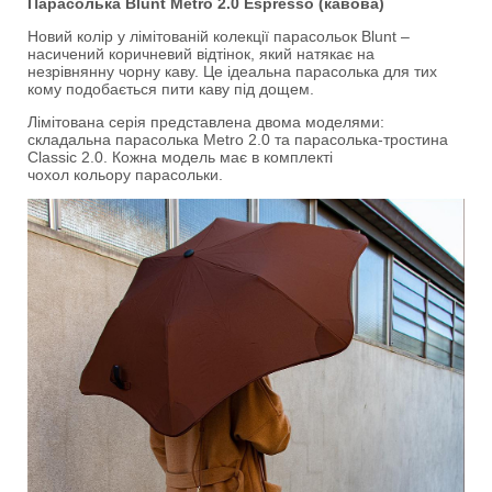
Парасолька Blunt Metro 2.0 Espresso (кавова)
Новий колір у лімітованій колекції парасольок Blunt –
насичений коричневий відтінок, який натякає на
незрівнянну чорну каву. Це ідеальна парасолька для тих
кому подобається пити каву під дощем.
Лімітована серія представлена двома моделями:
складальна парасолька Metro 2.0 та парасолька-тростина
Classic 2.0. Кожна модель має в комплекті
чохол кольору парасольки.