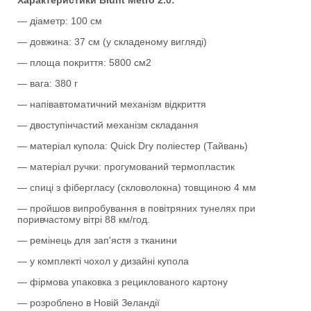
Характеристики Blunt Metro 2.0:
— діаметр: 100 см
— довжина: 37 см (у складеному вигляді)
— площа покриття: 5800 см2
— вага: 380 г
— напівавтоматичний механізм відкриття
— двоступінчастий механізм складання
— матеріал купола: Quick Dry поліестер (Тайвань)
— матеріал ручки: прогумований термопластик
— спиці з фібергласу (скловолокна) товщиною 4 мм
— пройшов випробування в повітряних тунелях при
поривчастому вітрі 88 км/год.
— ремінець для зап'ястя з тканини
— у комплекті чохол у дизайні купола
— фірмова упаковка з рециклованого картону
— розроблено в Новій Зеландії