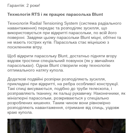
Гарантія: 2 роки!
Технологія RTS і як працює парасолька Blunt
Технологія Radial Tensioning System (система радіального
навантаження) передає та розподіляє зусилля, що
використовується при відкритті парасольки, по всій його
поверхні. Завдяки цьому парасольки Blunt міцні, обтічні та
не мають гострих кутів. Парасолька стає міцнішою з
посиленням вітру.
Щоб відкрити парасольку Blunt, достатньо підняти вгору
вздовж тростини спеціальний повзунок (як у звичайних
парасольках). Однак Blunt створили нову технологію
оптимального натягу купола.
Додаткові подвійні розпірки розподіляють зусилля,
прикладені при відкритті, на ребра особливої конструкції.
Такі спиці висуваються, подібно до труби телескопа, і
розправляють тканину, як пальці рукавичку. Наконечники, як
мініатюрні парасольки, розкриваються у спеціально
розроблених кишенях. Таким чином вони рівномірно
розподіляють навантаження, отримане від спиць, уздовж
краю купола.