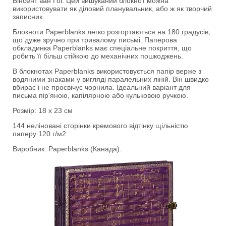
Вінсент ван Гог. Цей вишуканий блокнот можна
використовувати як діловий планувальник, або ж як творчий
записник.
Блокноти Paperblanks легко розгортаються на 180 градусів,
що дуже зручно при тривалому письмі. Паперова
обкладинка Paperblanks має спеціальне покриття, що
робить її більш стійкою до механічних пошкоджень.
В блокнотах Paperblanks використовується папір верже з
водяними знаками у вигляді паралельних ліній. Він швидко
вбирає і не просвічує чорнила. Ідеальний варіант для
письма пір'яною, капілярною або кульковою ручкою.
Розмір: 18 х 23 см
144 неліновані сторінки кремового відтінку щільністю
паперу 120 г/м2.
Виробник: Paperblanks (Канада).