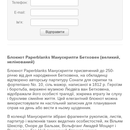
Телефон:
E-mail:
Імʼя:
Блокнот Paperblanks Манускрипти Бетховен (великий,
нелінований)
Блокнот Paperblanks Манускрипти присвячений до 250-
річчю від дня народження Бетховена, на обкладинці
відтворено авторську партитуру Сонати для скрипки та
фортепіано No. 10, сіль мажор, написаної в 1812 р. Героїзм
і боротьба, виражені музикою Людвіга ван Бетховена,
відображали його особисті трагедії, зокрема втрату їм слуху
і бурхливе сімейне життя. Цей елегантний блокнот можна
використовувати як настільний записник для планування
справ на день або вести в ньому щоденник.
В колекції Манускрипти зібрані фрагменти рукописів, листів,
партитур і малюнків таких видатних особистостей, як Вільям
Шекспір, Оноре де Бальзак, Вольфганг Амадей Моцарт і