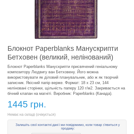
Блокнот Paperblanks Манускрипти
Бетховен (великий, нелінований)
Блокнот Paperblanks Манускрипти присвячений геніальному
композитору Людвигу ван Бетховену. Його можна
використовувати як діловий планувальник, або ж як творчий
записник. Якісний папір верже. Формат: 18 х 23 см, 144
неліновані сторінки, щільність паперу 120 г/м2. Закривається на
бічний клапан на магніті. Виробник: Paperblanks (Канада).
1445 грн.
Немає на складі (очікується)
Залишіть свої контактні дані і ми повідомимо, коли товар зʼявиться у
продажу: