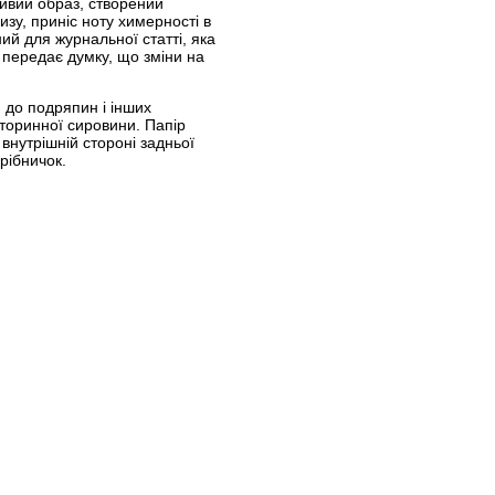
ивий образ, створений
, приніс ноту химерності в
ий для журнальної статті, яка
 передає думку, що зміни на
 до подряпин і інших
торинної сировини. Папір
внутрішній стороні задньої
рібничок.