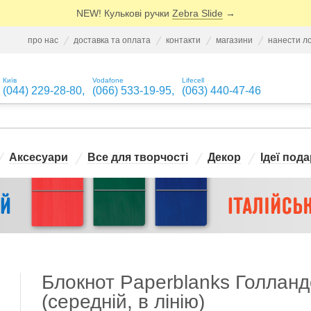
NEW! Кулькові ручки
Zebra Slide
→
про нас
доставка та оплата
контакти
магазини
нанести л
Київ
Vodafone
Lifecell
(044) 229-28-80
,
(066) 533-19-95
,
(063) 440-47-46
Аксесуари
Все для творчості
Декор
Ідеї пода
Блокнот Paperblanks Голланд
(середній, в лінію)