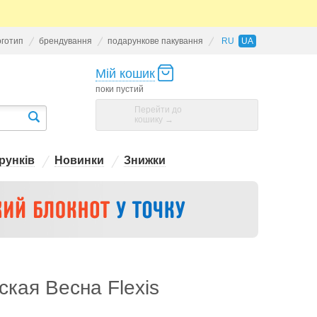
оготип
брендування
подарункове пакування
RU
UA
Мій кошик
поки пустий
Перейти до
кошику →
рунків
Новинки
Знижки
ская Весна Flexis