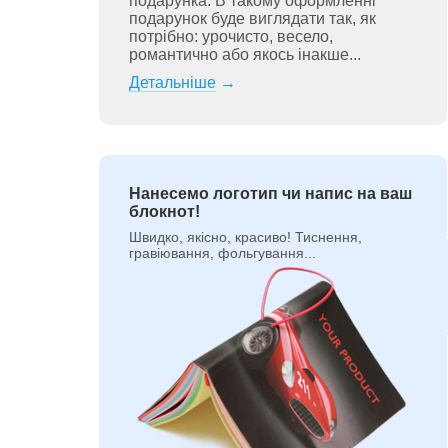
подарунка. В такому оформленні
подарунок буде виглядати так, як
потрібно: урочисто, весело,
романтично або якось інакше...
Детальніше
→
Нанесемо логотип чи напис на ваш
блокнот!
Швидко, якісно, красиво! Тиснення,
гравіювання, фольгування...