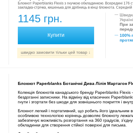
Блокнот Paperblanks Flexis з гнучкою обкладинкою. Всередині 176 сто
закладка-стрічка, кишенька для дрібниць в кінці блокнота. Середній ф
1145 грн.
—
Швидка
Україн
При за
перед
—
100% 
протяг
швидко замовити тільки цей товар
↓
Блокнот Paperblanks Ботанічні Дива Лілія Мартагон Fle
Колекція блокнотів канадського бренду Paperblanks Flexis – 
бездоганні записники. На відміну від класичних Paperblank
гнути і згортати без шкоди для зовнішнього покриття і внут
Блокнот легкий і портативний, що робить його ідеальним в
особливою технологією корінець дозволяє блокноту лежати
забезпечує можливість розгортання на 360 градусів, з'єд
обкладинки для створення стійкої поверхні для письма.