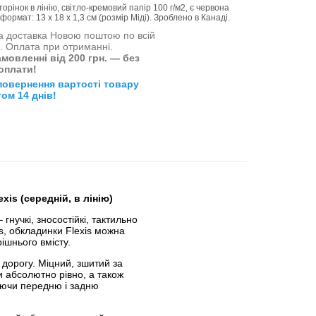
рінок в лінію, світло-кремовий папір 100 г/м2, є червона
ормат: 13 х 18 х 1,3 см (розмір Міді). Зроблено в Канаді.
 доставка Новою поштою по всій
і. Оплата при отриманні.
мовленні від 200 грн. — без
оплати!
повернення вартості товару
ом 14 днів!
xis (середній, в лінію)
гнучкі, зносостійкі, тактильно
s, обкладинки Flexis можна
рішнього вмісту.
 дорогу. Міцний, зшитий за
 абсолютно рівно, а також
нуючи передню і задню