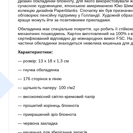
Дизайн обкладинки блокноту, для якого використовували ж
сучасною художницею, японською американкою Юко Шимизу
колекцію дизайнів Paperblanks. Спочатку він був призначен
обговорює пенсійну підтримку у Голландії. Художній образ
краще можуть йти за позитивними прикладами.
Обкладинка має спеціальне покриття, що робить її стійкою
механічних пошкоджень. Картон виготовлений на 100% з в
сертифікований відповідно до міжнародних вимог FSC. На 
частини обкладинки знаходиться невелика кишенька для д
Характеристики:
— розмір: 13 х 18 х 1,3 см
— гнучка обкладинка
— 176 сторінок в лінію
— щільність паперу: 100 г/м2
— високоякісний світло-кремовий папір
— прошитий корінець блокнота
— прикрашений зріз блокнота
— червона закладка
— кишенька для зберігання записів