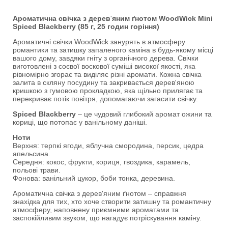
Ароматична свічка з дерев
'
яним ґнотом WoodWick Mini
Spiced Blackberry (85 г, 25 годин горіння)
Ароматичні свічки WoodWick занурять в атмосферу
романтики та затишку запаленого каміна в будь-якому місці
вашого дому, завдяки гніту з органічного дерева. Свічки
виготовлені з соєвої воскової суміші високої якості, яка
рівномірно згорає та виділяє різні аромати. Кожна свічка
залита в скляну посудину та закривається дерев'яною
кришкою з гумовою прокладкою, яка щільно прилягає та
перекриває потік повітря, допомагаючи загасити свічку.
Spiced Blackberry
– це чудовий глибокий аромат ожини та
кориці, що потопає у ванільному даніші.
Ноти
Верхня: терпкі ягоди, яблучна смородина, персик, цедра
апельсина.
Середня: кокос, фрукти, кориця, гвоздика, карамель,
польові трави.
Фонова: ванільний цукор, боби тонка, деревина.
Ароматична свічка з дерев'яним ґнотом – справжня
знахідка для тих, хто хоче створити затишну та романтичну
атмосферу, наповнену приємними ароматами та
заспокійливим звуком, що нагадує потріскування каміну.