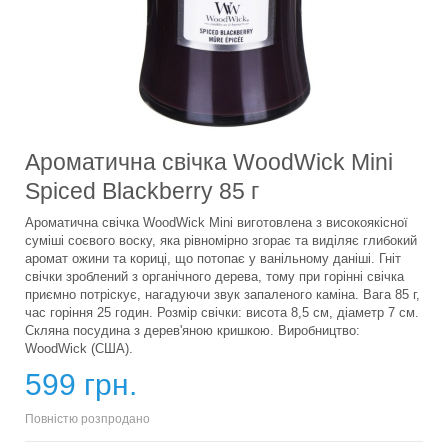
Ароматична свічка WoodWick Mini
Spiced Blackberry 85 г
Ароматична свічка WoodWick Mini виготовлена з високоякісної
суміші соєвого воску, яка рівномірно згорає та виділяє глибокий
аромат ожини та кориці, що потопає у ванільному даніші. Гніт
свічки зроблений з органічного дерева, тому при горінні свічка
приємно потріскує, нагадуючи звук запаленого каміна. Вага 85 г,
час горіння 25 годин. Розмір свічки: висота 8,5 см, діаметр 7 см.
Скляна посудина з дерев'яною кришкою. Виробництво:
WoodWick (США).
599 грн.
Повністю розпродано