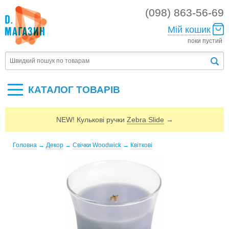
(098) 863-56-69
Мій кошик
поки пустий
КАТАЛОГ ТОВАРIВ
NEW! Кулькові ручки
Zebra Slide
→
Головна
→
Декор
→
Cвічки Woodwick
→
Квіткові