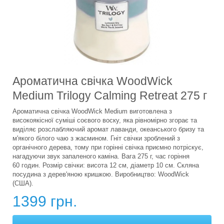
Ароматична свічка WoodWick
Medium Trilogy Calming Retreat 275 г
Ароматична свічка WoodWick Medium виготовлена з
високоякісної суміші соєвого воску, яка рівномірно згорає та
виділяє розслабляючий аромат лаванди, океанського бризу та
м'якого білого чаю з жасмином. Гніт свічки зроблений з
органічного дерева, тому при горінні свічка приємно потріскує,
нагадуючи звук запаленого каміна. Вага 275 г, час горіння
60 годин. Розмір свічки: висота 12 см, діаметр 10 см. Скляна
посудина з дерев'яною кришкою. Виробництво: WoodWick
(США).
1399 грн.