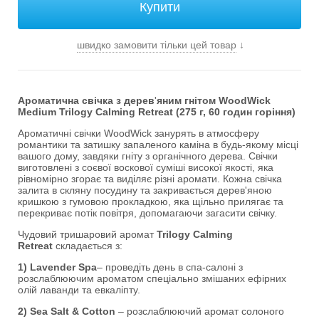
швидко замовити тільки цей товар
↓
Ароматична свічка з дерев
'
яним гнітом WoodWick
Medium Trilogy Calming Retreat (275 г, 60 годин горіння)
Ароматичні свічки WoodWick занурять в атмосферу
романтики та затишку запаленого каміна в будь-якому місці
вашого дому, завдяки гніту з органічного дерева. Свічки
виготовлені з соєвої воскової суміші високої якості, яка
рівномірно згорає та виділяє різні аромати. Кожна свічка
залита в скляну посудину та закривається дерев'яною
кришкою з гумовою прокладкою, яка щільно прилягає та
перекриває потік повітря, допомагаючи загасити свічку.
Чудовий тришаровий аромат
Trilogy Calming
Retreat
складається з:
1) Lavender Spa
– проведіть день в спа-салоні з
розслаблюючим ароматом спеціально змішаних ефірних
олій лаванди та евкаліпту.
2) Sea Salt & Cotton
– розслаблюючий аромат солоного