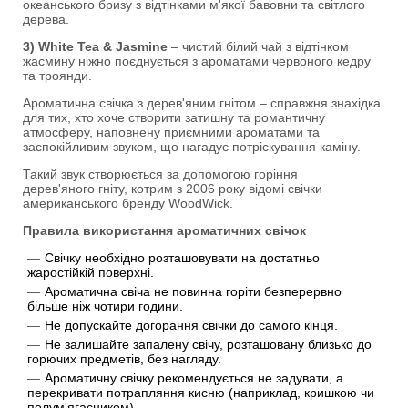
океанського бризу з відтінками м'якої бавовни та світлого
дерева.
3) White Tea & Jasmine
– чистий білий чай з відтінком
жасмину ніжно поєднується з ароматами червоного кедру
та троянди.
Ароматична свічка з дерев'яним гнітом – справжня знахідка
для тих, хто хоче створити затишну та романтичну
атмосферу, наповнену приємними ароматами та
заспокійливим звуком, що нагадує потріскування каміну.
Такий звук створюється за допомогою горіння
дерев'яного гніту, котрим з 2006 року відомі свічки
американського бренду WoodWick.
Правила використання ароматичних свічок
Свічку необхідно розташовувати на достатньо
жаростійкій поверхні.
Ароматична свіча не повинна горіти безперервно
більше ніж чотири години.
Не допускайте догорання свічки до самого кінця.
Не залишайте запалену свічу, розташовану близько до
горючих предметів, без нагляду.
Ароматичну свічку рекомендується не задувати, а
перекривати потрапляння кисню (наприклад, кришкою чи
полум'ягасником).