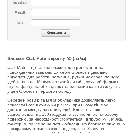
Телефон:
E-mail:
Імʼя:
Блокнот Ciak Mate в крапку А5 (лайм)
Ciak Mate – це тонкий блокнот для різноманітних
повсякденних завдань. Ця серія блокнотів ідеально
підходить для роботи, навчання, рутинних справ, пошуку
ідей та іншого. Мінімалістичний дизайн, зручний формат,
гнучка фактурна обкладинка та виразний колір закохують
у цей блокнот з першого погляду!
Середній розмір та м'яка обкладинка дозволяють легко
покласти його в сумку чи рюкзак, при цьому він має
достатньо місця для запису ідей. Блокнот легко
розгортається на 180 градусів та зручно лягає на робочу
поверхню, за необхідності згортається «в трубочку». М'яка,
фактурна, приємна на дотик обкладинка блокнота виконана
в яскравому кольорі з сірою підкладкою. Ззаду на