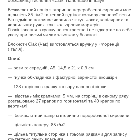
обкладинці тиснення «Ciak. Handmade in Italy».
Безкислотний папір з вторинно переробленої сировини має
щільність 85 г/м2 та теплий відтінок кольору слонової кістки.
Він відмінно поглинає чорнила як кулькових, капілярних та
чорнильних ручок, так і кольорових маркерів.
Розлініювання в крапку не контрастна і не відвертає на себе
увагу при письмі чи замальовках у блокноті.
Блокноти Ciak (Чак) виготовляться вручну у Флоренції
(Італія).
Опис:
— розмір: середній, А5, 14,5 х 21 х 0,9 см
— гнучка обкладинка з фактурної зернистої екошкіри
— 128 сторінок в крапку кольору слонової кістки
— відстань між крапками: 5 мм, на сторінці в одному ряду
розташовано 27 крапок по горизонталі та 40 крапок по
вертикалі
— безкислотний папір із вторинно переробленої сировини
— щільність паперу: 85 г/м2
— щільна титульна сторінка з трьома рядками для запису
контактних даних власника