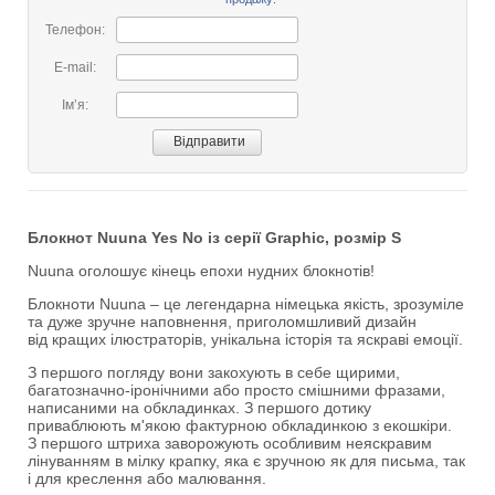
Телефон:
E-mail:
Імʼя:
Блокнот Nuuna Yes No із серії Graphic, розмір S
Nuuna оголошує кінець епохи нудних блокнотів!
Блокноти Nuuna – це легендарна німецька якість, зрозуміле
та дуже зручне наповнення, приголомшливий дизайн
від кращих ілюстраторів, унікальна історія та яскраві емоції.
З першого погляду вони закохують в себе щирими,
багатозначно-іронічними або просто смішними фразами,
написаними на обкладинках. З першого дотику
приваблюють м'якою фактурною обкладинкою з екошкіри.
З першого штриха заворожують особливим неяскравим
лінуванням в мілку крапку, яка є зручною як для письма, так
і для креслення або малювання.