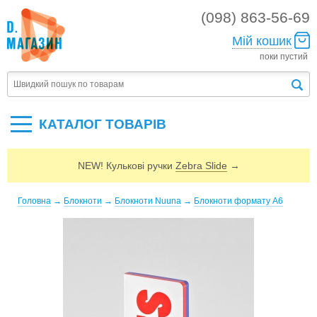
(098) 863-56-69
Мій кошик
поки пустий
КАТАЛОГ ТОВАРIВ
NEW! Кулькові ручки
Zebra Slide
→
Головна
→
Блокноти
→
Блокноти Nuuna
→
Блокноти формату А6