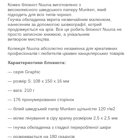
Кожен блокнот Nuuna виготовлено з
високоякісного шведського паперу Munken, який
підходить для всіх типів чорнил.
Гнучка обкладинка вкрита незвичайним малюнком,
нанесеним за допомогою шовкографії, котрий
продовжується на зрізі. Все це робить блокнот Nuuna не
просто записною книжкою, а унікальним
витвором мистецтва.
Колекція Nuuna абсолютно незамінна для креативних
професіоналів і любителів цікавих канцелярських товарів.
Характеристики блокнота:
— серія Graphic
— розмір S: 108 x 150 x 16 мм
— вага: 210 г
— 176 пронумерованих сторінок
— білий шведський папір Munken щільністю 120 г/м2
— мілке лінування в сіру крапку розміром 2,5 х 2,5 мм
— гнучка обкладинка з гладкої переробленої шкіри
— розкривається на 180 градусів