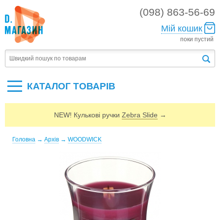
(098) 863-56-69
Мій кошик
поки пустий
КАТАЛОГ ТОВАРIВ
NEW! Кулькові ручки
Zebra Slide
→
Головна
→
Архів
→
WOODWICK