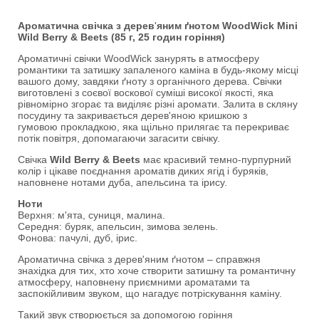
Ароматична свічка з дерев
'
яним ґно
том WoodWick Mini
Wild Berry & Beets (85 г, 25 годин горіння)
Ароматичні свічки WoodWick занурять в атмосферу
романтики та затишку запаленого каміна в будь-якому місці
вашого дому, завдяки ґноту з органічного дерева. Свічки
виготовлені з соєвої воскової суміші високої якості, яка
рівномірно згорає та виділяє різні аромати. Залита в скляну
посудину та закривається дерев'яною кришкою з
гумовою прокладкою, яка щільно прилягає та перекриває
потік повітря, допомагаючи загасити свічку.
Свічка
Wild Berry & Beets
має красивий темно-пурпурний
колір і цікаве поєднання ароматів диких ягід і буряків,
наповнене нотами дуба, апельсина та ірису.
Ноти
Верхня: м'ята, суниця, малина.
Середня: буряк, апельсин, зимова зелень.
Фонова: пачулі, дуб, ірис.
Ароматична свічка з дерев'яним ґнотом – справжня
знахідка для тих, хто хоче створити затишну та романтичну
атмосферу, наповнену приємними ароматами та
заспокійливим звуком, що нагадує потріскування каміну.
Такий звук створюється за допомогою горіння