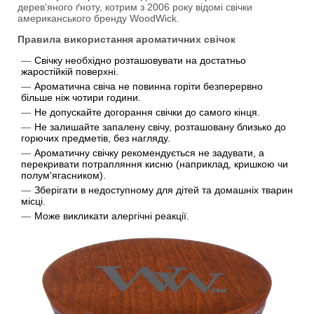
дерев'яного ґноту, котрим з 2006 року відомі свічки
американського бренду WoodWick.
Правила використання ароматичних свічок
Свічку необхідно розташовувати на достатньо
жаростійкій поверхні.
Ароматична свіча не повинна горіти безперервно
більше ніж чотири години.
Не допускайте догорання свічки до самого кінця.
Не залишайте запалену свічу, розташовану близько до
горючих предметів, без нагляду.
Ароматичну свічку рекомендується не задувати, а
перекривати потрапляння кисню (наприклад, кришкою чи
полум'ягасником).
Зберігати в недоступному для дітей та домашніх тварин
місці.
Може викликати алергічні реакції.