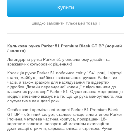
швидко замовити тільки цей товар
↓
Кулькова ручка Parker 51 Premium Black GT BP (чорний
/ золото)
Легендарна ручка Parker 51 у оновленому дизайні та
вражаючих кольорових рішеннях!
Колекція ручок Parker 51 побачила світ у 1941 році, і відтоді
стала, майбуть, найбільш впізнаваною ручкою Parker тих
часів, а також зразком для наслідування та відвертих
підробок. Дизайн перевиданої колекції є відсиланням до
класичних ручок серії Parker 51. Однак значна модернізація
моделі впевнено вказує на те, що це рука майбутнього, яка
слугуватиме вам довгі роки.
Особливості преміальної моделі Parker 51 Premium Black
GT BP – обтічний силует, сталеве кільце з логотипом Parker
і точена металева частина корпуса, прикрашені 18-
каратним золотом, поворотний механізм активації та
деактивації стрижня, фірмова кліпса зі стрілкою. Ручки