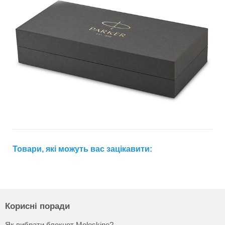
Товари, які можуть вас зацікавити:
Корисні поради
Як вибрати блокнот Moleskine?