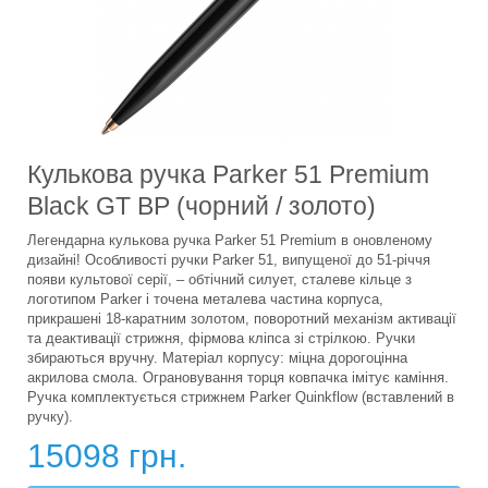
Кулькова ручка Parker 51 Premium
Black GT BP (чорний / золото)
Легендарна кулькова ручка Parker 51 Premium в оновленому
дизайні! Особливості ручки Parker 51, випущеної до 51-річчя
появи культової серії, – обтічний силует, сталеве кільце з
логотипом Parker і точена металева частина корпуса,
прикрашені 18-каратним золотом, поворотний механізм активації
та деактивації стрижня, фірмова кліпса зі стрілкою. Ручки
збираються вручну. Матеріал корпусу: міцна дорогоцінна
акрилова смола. Ограновування торця ковпачка імітує каміння.
Ручка комплектується стрижнем Parker Quinkflow (вставлений в
ручку).
15098 грн.