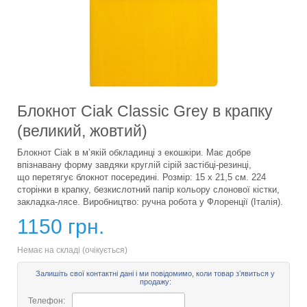
Блокнот Ciak Classic Grey в крапку
(великий, жовтий)
Блокнот Ciak в мʼякій обкладинці з екошкіри. Має добре
впізнавану форму завдяки круглій сірій застібці-резинці,
що перетягує блокнот посередині. Розмір: 15 х 21,5 см. 224
сторінки в крапку, безкислотний папір кольору слонової кістки,
закладка-лясе. Виробництво: ручна робота у Флоренції (Італія).
1150 грн.
Немає на складі (очікується)
Залишіть свої контактні дані і ми повідомимо, коли товар зʼявиться у
продажу:
Телефон: