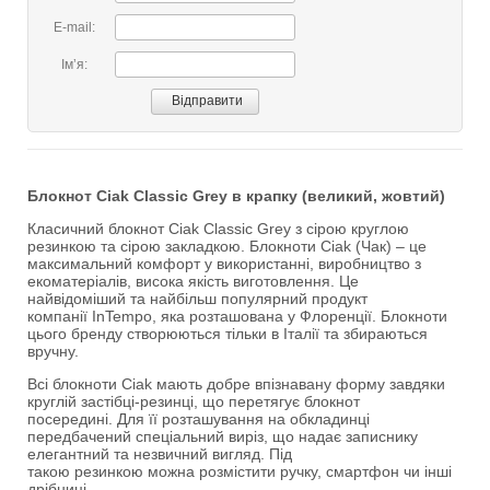
E-mail:
Імʼя:
Блокнот Ciak Classic Grey в крапку (великий, жовтий)
Класичний блокнот Ciak Classic Grey з сірою круглою
резинкою та сірою закладкою. Блокноти Ciak (Чак) – це
максимальний комфорт у використанні, виробництво з
екоматеріалів, висока якість виготовлення. Це
найвідоміший та найбільш популярний продукт
компанії InTempo, яка розташована у Флоренції. Блокноти
цього бренду створюються тільки в Італії та збираються
вручну.
Всі блокноти Ciak мають добре впізнавану форму завдяки
круглій застібці-резинці, що перетягує блокнот
посередині. Для її розташування на обкладинці
передбачений спеціальний виріз, що надає записнику
елегантний та незвичний вигляд. Під
такою резинкою можна розмістити ручку, смартфон чи інші
дрібниці.