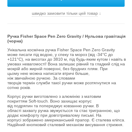
швидко замовити тільки цей товар
↓
Ручка Fisher Space Pen Zero Gravity / Нульова гравітація
(чорна)
Унікальна космічна ручка Fisher Space Pen Zero Gravity
може писати під водою, у спеку та мороз (від -34°С до
+121°С), на висотах до 3810 м, під будь-яким кутом і навіть в
умовах невагомості! Вона залишає рівний та гладкий слід на
мокрій або жирній поверхні, без брудних плям. При
цьому нею можна написати втричі більше,
ніж звичайною ручкою. За словами
творців термін служби такої ручки може розтягнутися на
сотню років.
Корпус ручки виготовлено з алюмінію з матовим
покриттям Soft-touch. Воно захищає корпус
від подряпин та попереджує ковзанню ручки. В
області захвату ручка звужуєтьсся та стає тригранною, що
додає комфорту при довготривалому письмі. На
корпусі зображено американський прапор. Є сталева кліпса.
Надійний кнопковий сталевий механізм висування стрижня.