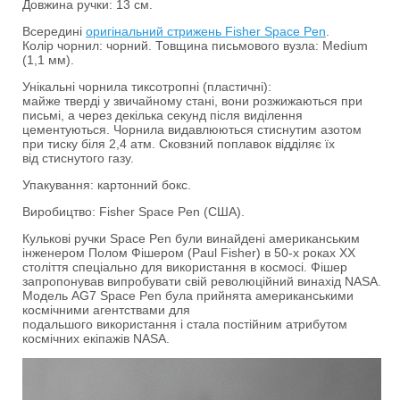
Довжина ручки: 13 см.
Всередині
оригінальний стрижень Fisher Space Pen
.
Колір чорнил: чорний. Товщина письмового вузла: Medium
(1,1 мм).
Унікальні чорнила тиксотропні (пластичні):
майже тверді у звичайному стані, вони розжижаються при
письмі, а через декілька секунд після виділення
цементуються. Чорнила видавлюються стиснутим азотом
при тиску біля 2,4 атм. Сковзний поплавок відділяє їх
від стиснутого газу.
Упакування: картонний бокс.
Виробицтво: Fisher Space Pen (США).
Кулькові ручки Space Pen були винайдені американським
інженером Полом Фішером (Paul Fisher) в 50-х роках XX
століття спеціально для використання в космосі. Фішер
запропонував випробувати свій революційний винахід NASA.
Модель AG7 Space Pen була прийнята американськими
космічними агентствами для
подальшого використання і стала постійним атрибутом
космічних екіпажів NASA.