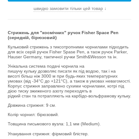
швидко замовити тільки цей товар
↓
Стрижень для "космічних" ручок Fisher Space Pen
(середній, бірюзовий)
Кульковий стрижень з тиксотропними чорнилами підходить
для всіх серій ручок Fisher Spase Pen, а таож ручок Parker,
Hauser Germany, тактичної ручки Smith&Wesson та ін.
Унікальна система подачі чорнила на
пишучу кульку дозволяє писати як під водою, так і на
висоті більш ніж 3000 м при будь-яких температурних
умовах (від -34°С до +121°С), а також в умовах невагомості.
Корпус стрижня заправлено сухими чорнилами, котрі під
дією тиску зжиженого азоту переходять в
рідкий стан та потрапляють на карбідо-вольфрамову кульку.
Довжина стрижня: 9 см.
Колір чорнил: бірюзовий.
Товщина письмового вузла: 1,1 мм (Medium).
Упакування стрижня: фірмовий блістер.