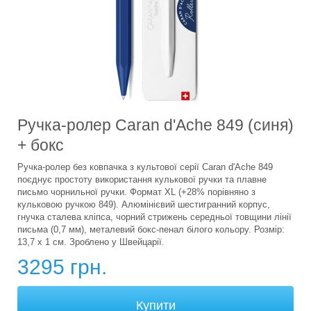
Ручка-ролер Caran d'Ache 849 (синя)
+ бокс
Ручка-ролер без ковпачка з культової серії Caran d'Ache 849
поєднує простоту використання кулькової ручки та плавне
письмо чорнильної ручки. Формат XL (+28% порівняно з
кульковою ручкою 849). Алюмінієвий шестигранний корпус,
гнучка сталева кліпса, чорний стрижень середньої товщини лінії
письма (0,7 мм), металевий бокс-пенал білого кольору. Розмір:
13,7 х 1 см. Зроблено у Швейцарії.
3295 грн.