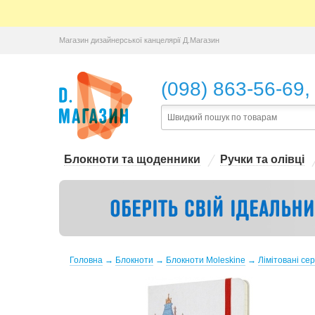
Магазин дизайнерської канцелярії Д.Магазин
,
(098) 863-56-69
Блокноти та щоденники
Ручки та олівці
Головна
→
Блокноти
→
Блокноти Moleskine
→
Лімітовані сер