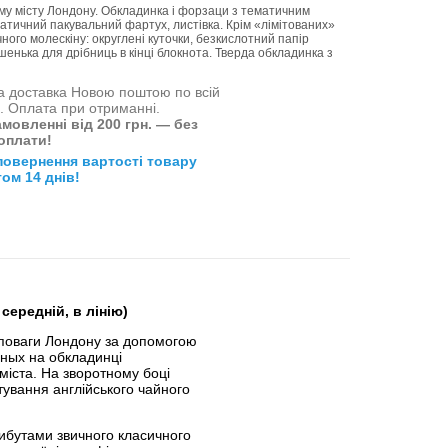
му місту Лондону. Обкладинка і форзаци з тематичним
матичний пакувальний фартух, листівка. Крім «лімітованих»
ного молескіну: округлені куточки, безкислотний папір
шенька для дрібниць в кінці блокнота. Тверда обкладинка з
 доставка Новою поштою по всій
і. Оплата при отриманні.
мовленні від 200 грн. — без
оплати!
повернення вартості товару
ом 14 днів!
середній, в лінію)
 поваги Лондону за допомогою
еных на обкладинці
міста. На зворотному боці
тування англійського чайного
рибутами звичного класичного