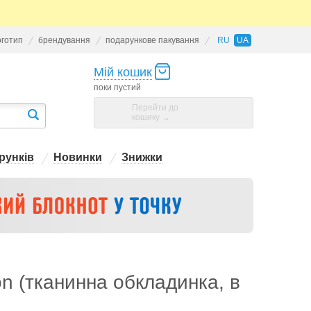
оготип
брендування
подарункове пакування
RU
UA
Мій кошик
поки пустий
Перейти до
кошику →
рунків
Новинки
Знижки
n (тканинна обкладинка, в