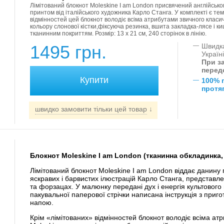
Лімітований блокнот Moleskine I am London присвячений англійсько
принтом від італійського художника Карло Станга. У комплекті є те
відмінностей цей блокнот володіє всіма атрибутами звичного класич
кольору слонової кістки,фіксуюча резинка, вшита закладка-лясе і ки
тканинним покриттям. Розмір: 13 x 21 см, 240 сторінок в лінію.
1495 грн.
—
Швидка
Україн
При за
перед
—
100% 
протяг
швидко замовити тільки цей товар
↓
Блокнот Moleskine I am London (тканинна обкладинка, 
Лімітований блокнот Moleskine I am London віддає данину
яскравих і барвистих ілюстрацій Карло Станга, представл
та форзацах. У малюнку передані дух і енергія культового 
пакувальної паперової стрічки написана інструкція з приго
напою.
Крім «лімітованих» відмінностей блокнот володіє всіма ат