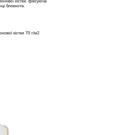
лонової кістки, фіксуюча
нці блокнота.
нової кістки 70 г/м2