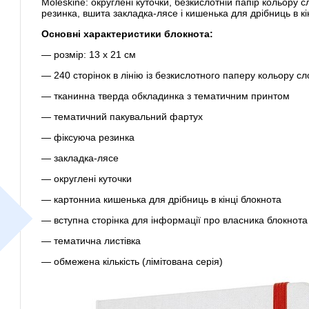
Moleskine: округлені куточки, безкислотній папір кольору с
резинка, вшита закладка-лясе і кишенька для дрібниць в кі
Основні характеристики блокнота:
— розмір: 13 х 21 см
— 240 сторінок в лінію із безкислотного паперу кольору сло
— тканинна тверда обкладинка з тематичним принтом
— тематичний пакувальний фартух
— фіксуюча резинка
— закладка-лясе
— округлені куточки
— картонниа кишенька для дрібниць в кінці блокнота
— вступна сторінка для інформації про власника блокнота
— тематична листівка
— обмежена кількість (лімітована серія)