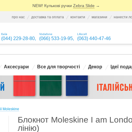
NEW! Кулькові ручки
Zebra Slide
→
про нас
доставка та оплата
контакти
магазини
нанести л
Київ
Vodafone
Lifecell
(044) 229-28-80
,
(066) 533-19-95
,
(063) 440-47-46
Аксесуари
Все для творчості
Декор
Ідеї пода
ії Moleskine
Блокнот Moleskine I am Londo
лінію)