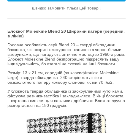
швидко замовити тільки цей товар
↓
Блокнот Moleskine Blend 20 Широкий патерн (середній,
в лінію)
Головна особливість серії Blend 20 – тверді обкладинки
блокнота, які покриті текстурною тканиною з чорно-білими
візерунками, що нагадують оптичне мистецтво 1960-х років.
Блокнот Moleskine Blend безпрограшно підкреслить вашу
індивідуальність, бо взагалі не схожий на інші блокноти.
Розмір: 13 х 21 см, середній (за класифікацією Moleskine –
large), тверда обкладинка. 240 сторінок в лінію з
безкислотного паперу кольору слонової кістки 70 г/м2.
У блокнота тверда обкладинка із заокругленими куточками,
фіксуюча резинка-застібка і закладка-лясе. В кінці блокнота
– картонна кишеня для важливих дрібничок. Блокнот зручно
розгортається на 180 градусів.