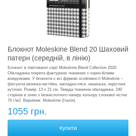
Блокнот Moleskine Blend 20 Шаховий
патерн (середній, в лінію)
Блокнот в лімітованої серії Moleskine Blend Collection 2020.
Обкладинка покрита фактурною тканиною з чорно-білими
візерунками. У блокнота є всі фірмові особливості Moleskine –
фіксуюча резинка-застібка, закладка-лясе, кишенька, округлені
куточки. Розмір: 13 x 21 см. Тверда тканинна обкладинка. 240
сторінок в лінію з безкислотного паперу кольору слонової кістки
70 г/м2. Виробник: Moleskine (Італія).
1055 грн.