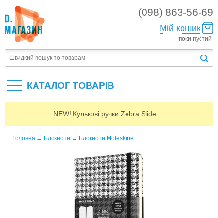
(098) 863-56-69
Мій кошик
поки пустий
КАТАЛОГ ТОВАРIВ
NEW! Кулькові ручки
Zebra Slide
→
Головна
→
Блокноти
→
Блокноти Moleskine