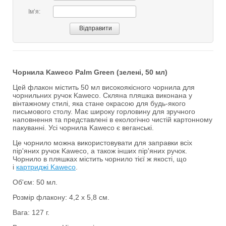
Імʼя:
Чорнила Kaweco Palm Green (зелені, 50 мл)
Цей флакон містить 50 мл високоякісного чорнила для
чорнильних ручок Kaweco. Скляна пляшка виконана у
вінтажному стилі, яка стане окрасою для будь-якого
письмового столу. Має широку горловину для зручного
наповнення та представлені в екологічно чистій картонному
пакуванні. Усі чорнила Kaweco є веганські.
Це чорнило можна використовувати для заправки всіх
пір'яних ручок Kaweco, а також інших пір'яних ручок.
Чорнило в пляшках містить чорнило тієї ж якості, що
і
картриджі Kaweco
.
Об'єм: 50 мл.
Розмір флакону: 4,2 х 5,8 см.
Вага: 127 г.