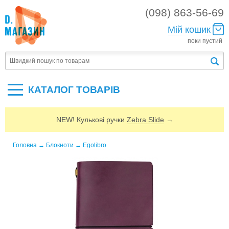
(098) 863-56-69
Мій кошик
поки пустий
КАТАЛОГ ТОВАРIВ
NEW! Кулькові ручки
Zebra Slide
→
Головна
→
Блокноти
→
Egolibro