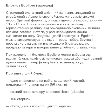
Блокнот Egolibro (марсала)
Стриманий елегантний шкіряний записник вигаданий та
вироблений у Львові із європейських матеріалів високої
якості. Зручний формат для повсякденного використання —
13 х 21,5 см. Блокнот закривається на еластичну
горизонтальну резинку. Під обкладинкою схований змінний
блокнот-вставка. Вставку у разі необхідності можна
змінювати на нову. Завдяки цікавій конструкції, Egolibro
можна використовувати в якості тревел-кейсу. Зручна і
проста система заміни внутрішнього блоку дозволяє
продовжити термін використання улюбленого записника.
При замовленні блокнота Egolibro можна вибрати один
варіант блоків: крафтові, неліновані аркуші або недатований
щотижневик-планер
(вказуйте в коментарях до
замовлення).
Про внутрішній блок:
— одне з наповнень на вибір: крафтовий, чистий,
недатований планер на рік (56 тижнів)
— якісний папір кольору слонової кістки (Швеція)
— 100 сторінок
— обкладинка з чорного цупкого картону