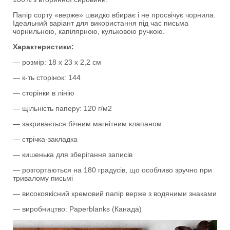
Папір сорту «верже» швидко вбирає і не просвічує чорнила.
Ідеальний варіант для використання під час письма
чорнильною, капілярною, кульковою ручкою.
Характеристики:
— розмір: 18 х 23 х 2,2 см
— к-ть сторінок: 144
— сторінки в лінію
— щільність паперу: 120 г/м2
— закривається бічним магнітним клапаном
— стрічка-закладка
— кишенька для зберігання записів
— розгортаються на 180 градусів, що особливо зручно при
тривалому письмі
— високоякісний кремовий папір верже з водяними знаками
— виробництво: Paperblanks (Канада)