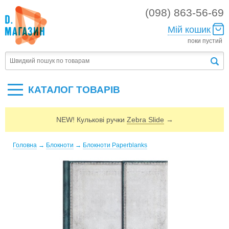
(098) 863-56-69
Мій кошик
поки пустий
КАТАЛОГ ТОВАРIВ
NEW! Кулькові ручки
Zebra Slide
→
Головна
→
Блокноти
→
Блокноти Paperblanks