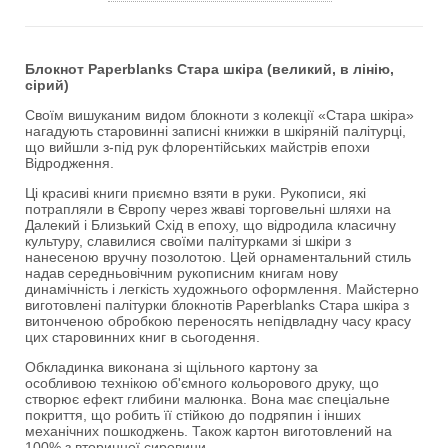
Блокнот Paperblanks Стара шкіра (великий, в лінію,
сірий)
Своїм вишуканим видом блокноти з колекції «Стара шкіра»
нагадують старовинні записні книжки в шкіряній палітурці,
що вийшли з-під рук флорентійських майстрів епохи
Відродження.
Ці красиві книги приємно взяти в руки. Рукописи, які
потрапляли в Європу через жваві торговельні шляхи на
Далекий і Близький Схід в епоху, що відродила класичну
культуру, славилися своїми палітурками зі шкіри з
нанесеною вручну позолотою. Цей орнаментальний стиль
надав середньовічним рукописним книгам нову
динамічність і легкість художнього оформлення. Майстерно
виготовлені палітурки блокнотів Paperblanks Стара шкіра з
витонченою обробкою переносять непідвладну часу красу
цих старовинних книг в сьогодення.
Обкладинка виконана зі щільного картону за
особливою технікою об'ємного кольорового друку, що
створює ефект глибини малюнка. Вона має спеціальне
покриття, що робить її стійкою до подряпин і інших
механічних пошкоджень. Також картон виготовлений на
100% з вторинної сировини.