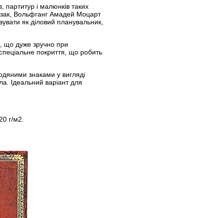
в, партитур і малюнків таких
ьзак, Вольфганг Амадей Моцарт
вувати як діловий планувальник,
в, що дуже зручно при
спеціальне покриття, що робить
водяними знаками у вигляді
ла. Ідеальний варіант для
20 г/м2.