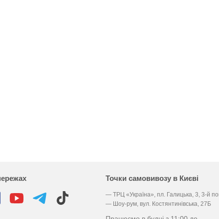
мережах
Точки самовивозу в Києві
— ТРЦ «Україна», пл. Галицька, 3, 3-й п
— Шоу-рум, вул. Костянтинівська, 27Б
Працюємо в будні з 11:00 до