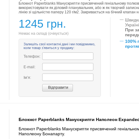
Блокнот Paperblanks Манускрипти присвячений геніальному полко
використовувати як діловий планувальник, або ж як творчий записник
лінію зі щільністю паперу 120 г/м2. Закривається на бічний клапан н
1245 грн.
—
Швидка
Україн
При за
Немає на складі (очікується)
перед
—
100% 
Залишіть свої контактні дані і ми повідомимо,
протяг
коли товар зʼявиться у продажу:
Телефон:
E-mail:
Імʼя:
Блокнот Paperblanks Манускрипти Наполеон Expanded 
Блокнот Paperblanks Манускрипти присвячений геніально
Наполеону Бонапарту.