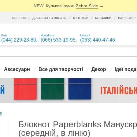
NEW! Кулькові ручки
Zebra Slide
→
про нас
доставка та оплата
контакти
магазини
нанести л
Київ
Vodafone
Lifecell
(044) 229-28-80
,
(066) 533-19-95
,
(063) 440-47-46
Аксесуари
Все для творчості
Декор
Ідеї пода
и
Блокнот Paperblanks Мануск
(середній, в лінію)