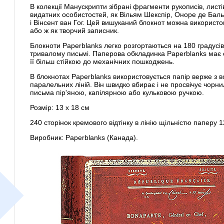
В колекції Манускрипти зібрані фрагменти рукописів, листі
видатних особистостей, як Вільям Шекспір, Оноре де Бал
і Вінсент ван Гог. Цей вишуканий блокнот можна використо
або ж як творчий записник.
Блокноти Paperblanks легко розгортаються на 180 градусі
тривалому письмі. Паперова обкладинка Paperblanks має 
її більш стійкою до механічних пошкоджень.
В блокнотах Paperblanks використовується папір верже з 
паралельних ліній. Він швидко вбирає і не просвічує чорни
письма пір'яною, капілярною або кульковою ручкою.
Розмір: 13 х 18 см
240 сторінок кремового відтінку в лінію щільністю паперу 1
Виробник: Paperblanks (Канада).