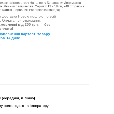
водцю та імператору Наполеону Бонапарту. Його можна
. Якісний папір верже. Формат: 13 х 18 см, 240 сторінок в
а магніті. Виробник: Paperblanks (Канада).
 доставка Новою поштою по всій
і. Оплата при отриманні.
мовленні від 200 грн. — без
оплати!
повернення вартості товару
ом 14 днів!
(середній, в лінію)
му полководцю та імператору