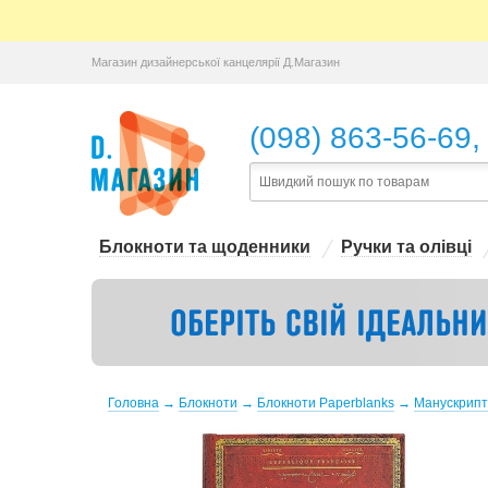
Магазин дизайнерської канцелярії Д.Магазин
,
(098) 863-56-69
Блокноти та щоденники
Ручки та олівці
Головна
→
Блокноти
→
Блокноти Paperblanks
→
Манускрипт