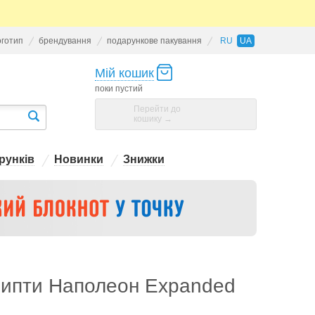
оготип
брендування
подарункове пакування
RU
UA
Мій кошик
поки пустий
Перейти до
кошику →
рунків
Новинки
Знижки
рипти Наполеон Expanded