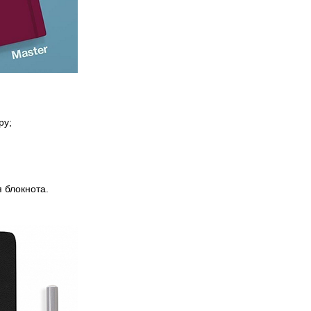
ру;
я блокнота.