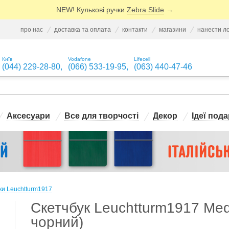
NEW! Кулькові ручки
Zebra Slide
→
про нас
доставка та оплата
контакти
магазини
нанести л
Київ
Vodafone
Lifecell
(044) 229-28-80
,
(066) 533-19-95
,
(063) 440-47-46
Аксесуари
Все для творчості
Декор
Ідеї пода
ки Leuchtturm1917
Скетчбук Leuchtturm1917 Me
чорний)