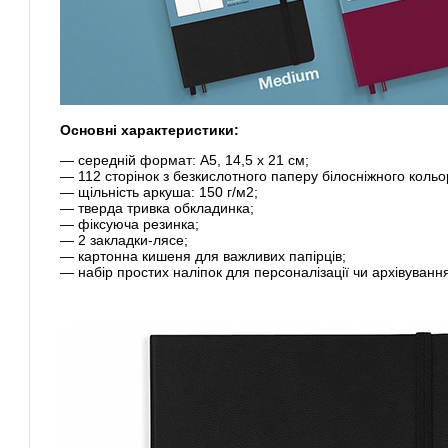
Основні характеристики:
— середній формат: А5, 14,5 х 21 см;
— 112 сторінок з безкислотного паперу білосніжного кольо
— щільність аркуша: 150 г/м2;
— тверда тривка обкладинка;
— фіксуюча резинка;
— 2 закладки-лясе;
— картонна кишеня для важливих папірців;
— набір простих наліпок для персоналізації чи архівуванн