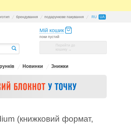
оготип
брендування
подарункове пакування
RU
UA
Мій кошик
поки пустий
Перейти до
кошику →
рунків
Новинки
Знижки
dium (книжковий формат,