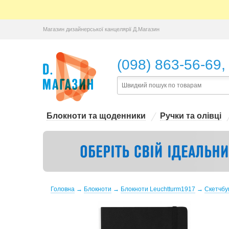
Магазин дизайнерської канцелярії Д.Магазин
,
(098) 863-56-69
Блокноти та щоденники
Ручки та олівці
Головна
→
Блокноти
→
Блокноти Leuchtturm1917
→
Скетчбу