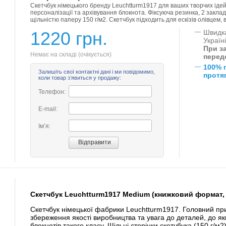
Скетчбук німецького бренду Leuchtturm1917 для ваших творчих ідей. 
персоналізації та архівування блокнота. Фіксуюча резинка, 2 закла
щільністю паперу 150 г/м2. Скетчбук підходить для ескізів олівцем,
1220 грн.
—
Швидка
Україн
При за
Немає на складі (очікується)
перед
—
100% 
Залишіть свої контактні дані і ми повідомимо,
протяг
коли товар зʼявиться у продажу:
Телефон:
E-mail:
Імʼя:
Скетчбук Leuchtturm1917 Medium (книжковий формат,
Скетчбук німецької фабрики Leuchtturm1917. Головний пр
збереження якості виробництва та увага до деталей, до я
блокнотів такого класу. Щільні сторінки скетчбука (150 г/м2