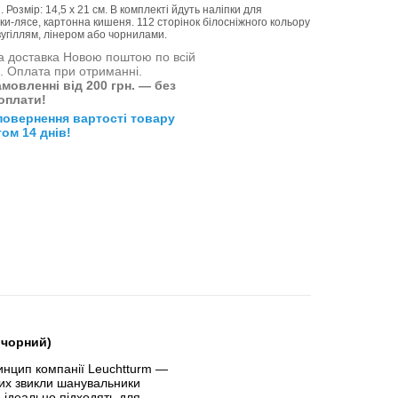
Розмір: 14,5 х 21 см. В комплекті йдуть наліпки для
дки-лясе, картонна кишеня. 112 сторінок білосніжного кольору
 вугіллям, лінером або чорнилами.
 доставка Новою поштою по всій
і. Оплата при отриманні.
мовленні від 200 грн. — без
оплати!
повернення вартості товару
ом 14 днів!
 чорний)
инцип компанії Leuchtturm —
ких звикли шанувальники
) ідеально підходять для