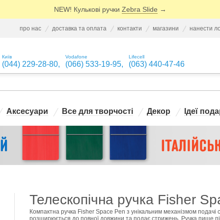
NEW! Кулькові ручки
Zebra Slide
→
про нас
доставка та оплата
контакти
магазини
нанести л
Київ
Vodafone
Lifecell
(044) 229-28-80
,
(066) 533-19-95
,
(063) 440-47-46
Аксесуари
Все для творчості
Декор
Ідеї пода
Телескопічна ручка Fisher Sp
Компактна ручка Fisher Space Pen з унікальним механізмом подачі с
розширюється до повної довжини та подає стрижень. Ручка пише під 