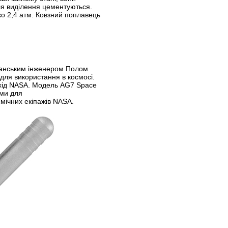
сля виділення цементуються.
о 2,4 атм. Ковзний поплавець
иканським інженером Полом
 для використання в космосі.
хід NASA. Модель AG7 Space
ми для
мічних екіпажів NASA.