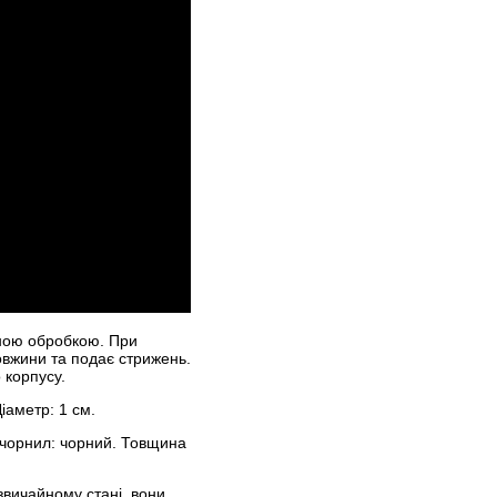
аною обробкою. При
овжини та подає стрижень.
 корпусу.
іаметр: 1 см.
р чорнил: чорний. Товщина
 звичайному стані, вони