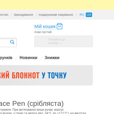
оготип
брендування
подарункове пакування
RU
UA
Мій кошик
поки пустий
Перейти до
кошику →
рунків
Новинки
Знижки
ace Pen (срібляста)
трижня. При витягуванні кінця ручки, корпус
водою, у спеку та мороз (від -34°С до +121°С), на висотах