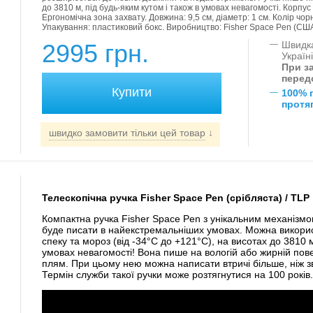
до 3810 м, під будь-яким кутом і також в умовах невагомості. Корп
Ергономічна зона захвату. Довжина: 9,5 см, діаметр: 1 см. Колір чо
Упакування: пластиковий бокс. Виробництво: Fisher Space Pen (США
2995 грн.
—
Швидка
Україн
При за
перед
—
100% 
протяг
швидко замовити тільки цей товар
↓
Телескопічна ручка Fisher Space Pen (срібляста) / TLP
Компактна ручка Fisher Space Pen з унікальним механізмо
буде писати в найекстремальніших умовах. Можна викорис
спеку та мороз (від -34°С до +121°С), на висотах до 3810 м,
умовах невагомості! Вона пише на вологій або жирній пов
плям. При цьому нею можна написати втричі більше, ніж 
Термін служби такої ручки може розтягнутися на 100 років.