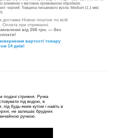
ус із алюмінію з матовою хромованою обробкою.
рнил: чорний. Товщина письмового вузла: Medium (1,1 мм).
).
 доставка Новою поштою по всій
і. Оплата при отриманні.
мовленні від 200 грн. — без
оплати!
повернення вартості товару
ом 14 днів!
м подачі стрижня. Ручка
товувати під водою, в
 під будь-яким кутом і навіть в
ерхні, не залишає брудних
звичайною ручкою.