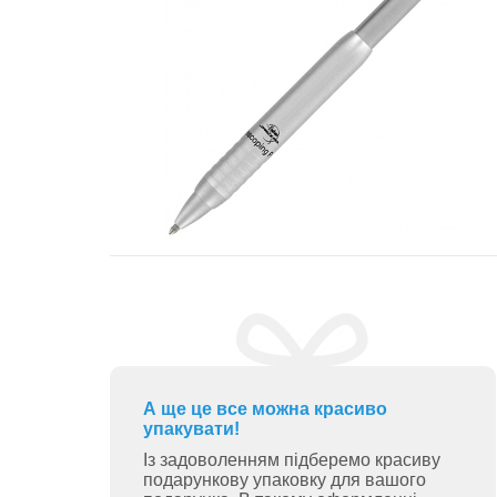
А ще це все можна красиво
упакувати!
Із задоволенням підберемо красиву
подарункову упаковку для вашого