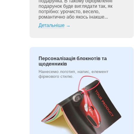
подарунка. В такому оформленні
подарунок буде виглядати так, як
потрібно: урочисто, весело,
романтично або якось інакше...
Детальніше
→
Персоналізація блокнотів та
щоденників
Нанесемо логотип, напис, елемент
фірмового стилю.