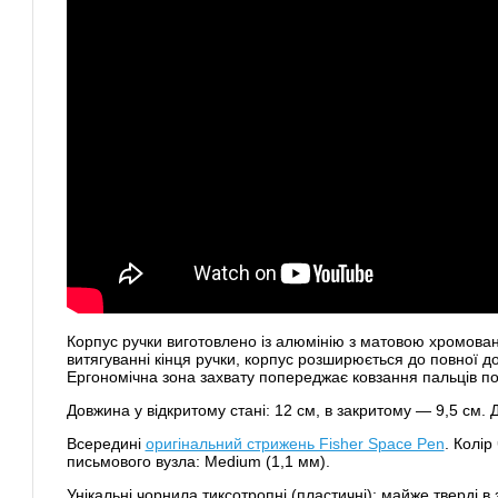
Корпус ручки виготовлено із алюмінію з матовою хромов
витягуванні кінця ручки, корпус розширюється до повної д
Ергономічна зона захвату попереджає ковзання пальців по
Довжина у відкритому стані: 12 см, в закритому — 9,5 см. Д
Всередині
оригінальний стрижень Fisher Space Pen
. Колі
письмового вузла: Medium (1,1 мм).
Унікальні чорнила тиксотропні (пластичні): майже тверді в