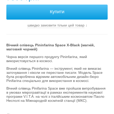
швидко замовити тільки цей товар
↓
Вічний олівець Pininfarina Space X-Black (магній,
матовий чорний)
Чорна версія першого продукту Pininfarina, який
використовується в космосі.
Вічний олівець Pininfarina — інструмент, який не вимагає
заточування і ніколи не перестане писати. Модель Space
була розроблена відомим автомобільним дизайн-бюро
Pinifarina спеціально для використання в космосі.
Вічний олівець Pinifarina Space вже пройшов випробування
в умовах мікрогравітації в рамках експериментів наукової
програми V.I.T.A. на чолі з італійським космонавтом Паоло
Несполі на Міжнародній космічній станції (МКС).