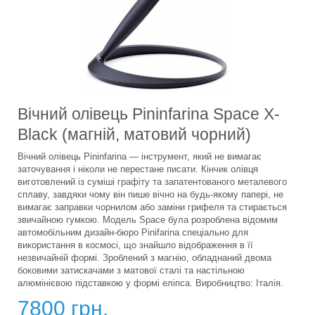
Вічний олівець Pininfarina Space X-
Black (магній, матовий чорний)
Вічний олівець Pininfarina — інструмент, який не вимагає
заточування і ніколи не перестане писати. Кінчик олівця
виготовлений із суміші графіту та запатентованого металевого
сплаву, завдяки чому він пише вічно на будь-якому папері, не
вимагає заправки чорнилом або заміни грифеля та стирається
звичайною гумкою. Модель Space була розроблена відомим
автомобільним дизайн-бюро Pinifarina спеціально для
використання в космосі, що знайшло відображення в її
незвичайній формі. Зроблений з магнію, обладнаний двома
боковими затискачами з матової сталі та настільною
алюмінієвою підставкою у формі еліпса. Виробництво: Італія.
7800 грн.