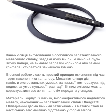
Кінчик олівця виготовлений з особливого запатентованого
металевого сплаву, завдяки чому він пише вічно на будь-
якому папері, не вимагає заправки чорнилом або заміни
грифеля і стирається звичайною гумкою.
В основі роботи лежить простий принцип окиснення під час
тертя наконечника та паперу. Механізм олівця діє
навіть в екстремальних умовах: за низької температури, під
водою, за умов нульової гравітації. Вічним олівцем можна
користуватися все життя, а потім передати у спадок.
Матеріали: корпус із магнію, високоефективного надлегкого
металу, наконечник — запатентований сплав Ethergraf®.
Обладнаний двома бічними затискачами з матової сталі та
настільною алюмінієвою підставкою у формі еліпса.