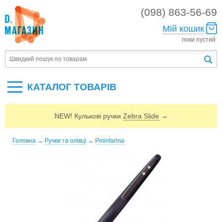
(098) 863-56-69
Мій кошик
поки пустий
КАТАЛОГ ТОВАРIВ
NEW! Кулькові ручки
Zebra Slide
→
Головна
→
Ручки та олівці
→
Pininfarina