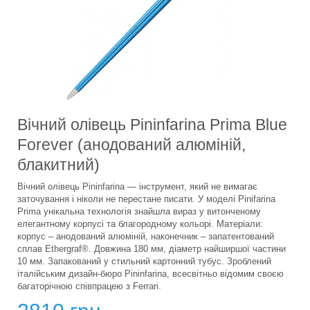
Вічний олівець Pininfarina Prima Blue
Forever (анодований алюміній,
блакитний)
Вічний олівець Pininfarina — інструмент, який не вимагає
заточування і ніколи не перестане писати. У моделі Pinifarina
Prima унікальна технологія знайшла вираз у витонченому
елегантному корпусі та благородному кольорі. Матеріали:
корпус – анодований алюміній, наконечник – запатентований
сплав Ethergraf®. Довжина 180 мм, діаметр найширшої частини
10 мм. Запакований у стильний картонний тубус. Зроблений
італійським дизайн-бюро Pininfarina, всесвітньо відомим своєю
багаторічною співпрацею з Ferrari.