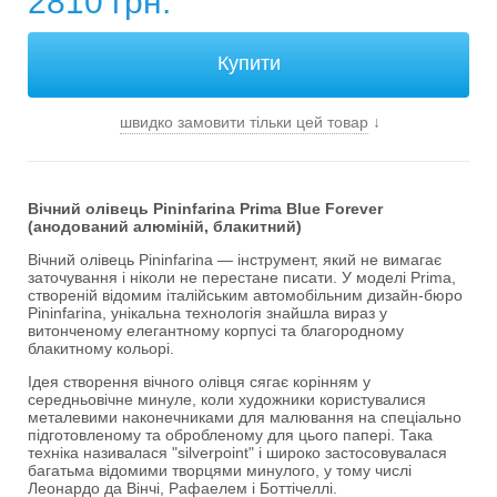
2810 грн.
швидко замовити тільки цей товар
↓
Вічний олівець Pininfarina Prima Blue Forever
(анодований алюміній, блакитний)
Вічний олівець Pininfarina — інструмент, який не вимагає
заточування і ніколи не перестане писати. У моделі Prima,
створеній відомим італійським автомобільним дизайн-бюро
Pininfarina, унікальна технологія знайшла вираз у
витонченому елегантному корпусі та благородному
блакитному кольорі.
Ідея створення вічного олівця сягає корінням у
середньовічне минуле, коли художники користувалися
металевими наконечниками для малювання на спеціально
підготовленому та обробленому для цього папері. Така
техніка називалася "silverpoint" і широко застосовувалася
багатьма відомими творцями минулого, у тому числі
Леонардо да Вінчі, Рафаелем і Боттічеллі.