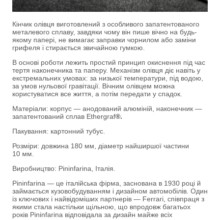
Кінчик олівця виготовлений з особливого запатентованого
металевого сплаву, завдяки чому він пише вічно на будь-
якому папері, не вимагає заправки чорнилом або заміни
грифеля і стирається звичайною гумкою.
В основі роботи лежить простий принцип окиснення під час
тертя наконечника та паперу. Механізм олівця діє навіть у
екстремальних умовах: за низької температури, під водою,
за умов нульової гравітації. Вічним олівцем можна
користуватися все життя, а потім передати у спадок.
Матеріали: корпус — анодований алюміній, наконечник —
запатентований сплав Ethergraf
®.
Пакування: картонний тубус.
Розміри: довжина 180 мм, діаметр найширшої частини
10 мм.
Виробництво: Pininfarina, Італія.
Pininfarina — це італійська фірма, заснована в 1930 році й
займається кузовобудуванням і дизайном автомобілів. Один
із ключових і найвідоміших партнерів — Ferrari, співпраця з
якими стала настільки щільною, що впродовж багатьох
років Pininfarina відповідала за дизайн майже всіх