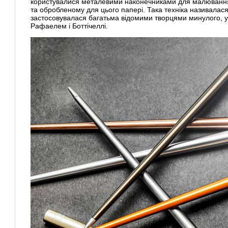
користувалися металевими наконечниками для малювання
та обробленому для цього папері. Така техніка називалася "
застосовувалася багатьма відомими творцями минулого, у 
Рафаелем і Боттічеллі.