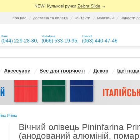
NEW! Кулькові ручки
Zebra Slide
→
про нас
доставка та оплата
контакти
магазини
нанести л
Київ
Vodafone
Lifecell
(044) 229-28-80
,
(066) 533-19-95
,
(063) 440-47-46
Аксесуари
Все для творчості
Декор
Ідеї пода
arina Prima
Вічний олівець Pininfarina Pr
(анодований алюміній, пома