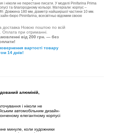
я і ніколи не перестане писати. У моделі Pinifarina Prima
пусі та благородному кольорі. Матеріали: корпус –
f®. Довжина 180 мм, діаметр найширшої частини 10 мм.
зайн-бюро Pininfarina, всесвітньо відомим своєю
 доставка Новою поштою по всій
і. Оплата при отриманні.
мовленні від 200 грн. — без
оплати!
повернення вартості товару
ом 14 днів!
нодований алюміній,
аточування і ніколи не
лійським автомобільним дизайн-
итонченому елегантному корпусі
ічне минуле, коли художники