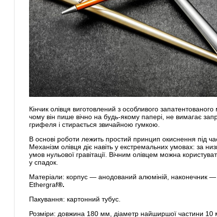
Кінчик олівця виготовлений з особливого запатентованого 
чому він пише вічно на будь-якому папері, не вимагає за
грифеля і стирається звичайною гумкою.
В основі роботи лежить простий принцип окиснення під ча
Механізм олівця діє навіть у екстремальних умовах: за низ
умов нульової гравітації. Вічним олівцем можна користуват
у спадок.
Матеріали: корпус — анодований алюміній, наконечник —
Ethergraf
®.
Пакування: картонний тубус.
Розміри: довжина 180 мм, діаметр найширшої частини 10