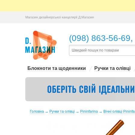
Магазин дизайнерської канцелярії Д.Магазин
,
(098) 863-56-69
Блокноти та щоденники
Ручки та олівці
Головна
→
Ручки та олівці
→
Pininfarina
→
Вічні олівці Pininf