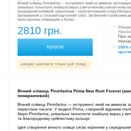
Вічний олівець Pininfarina — інструмент, який не вимагає заточуванн
унікальна технологія знайшла вираз у витонченому елегантному кор
анодований алюміній, наконечник – запатентований сплав Ethergra
Запакований у стильний картонний тубус. Зроблений італійським ди
багаторічною співпрацею з Ferrari.
2810 грн.
—
Швидка
Україн
При за
перед
—
100% 
протяг
швидко замовити тільки цей товар
↓
Вічний олівець Pininfarina Prima New Rust Forever (а
помаранчевий)
Вічний олівець Pininfarina — інструмент, який не вимагає з
перестане писати. У моделі Prima, створеній відомим іта
бюро Pininfarina, унікальна технологія знайшла вираз у в
та благородному сріблястому кольорі.
Ідея створення вічного олівця сягає корінням у середньов