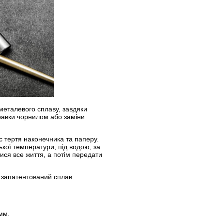
металевого сплаву, завдяки
правки чорнилом або заміни
с тертя наконечника та паперу.
ької температури, під водою, за
ися все життя, а потім передати
 запатентований сплав
 мм.