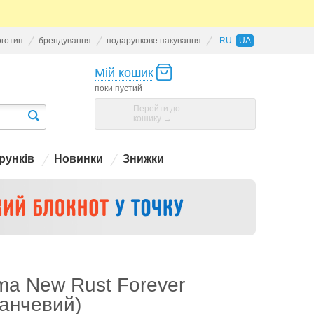
оготип
брендування
подарункове пакування
RU
UA
Мій кошик
поки пустий
Перейти до
кошику →
рунків
Новинки
Знижки
ima New Rust Forever
ранчевий)