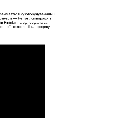
й займається кузовобудуванням і
тнерів — Ferrari, співпраця з
 Pininfarina відповідала за
енерії, технології та процесу