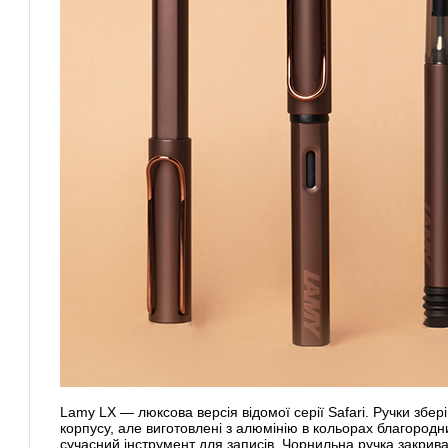
Lamy LX — люксова версія відомої серії Safari. Ручки збе
корпусу, але виготовлені з алюмінію в кольорах благородн
сучасний інструмент для записів. Чорнильна ручка закрива