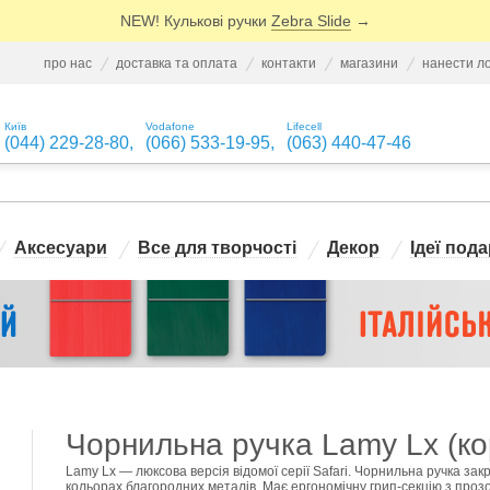
NEW! Кулькові ручки
Zebra Slide
→
про нас
доставка та оплата
контакти
магазини
нанести л
Київ
Vodafone
Lifecell
(044) 229-28-80
,
(066) 533-19-95
,
(063) 440-47-46
Аксесуари
Все для творчості
Декор
Ідеї пода
Чорнильна ручка Lamy Lx (ко
Lamy Lx — люксова версія відомої серії Safari. Чорнильна ручка зак
кольорах благородних металів. Має ергономічну грип-секцію з прозо