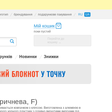
оготип
брендування
подарункове пакування
RU
UA
Мій кошик
поки пустий
Перейти до
кошику →
рунків
Новинки
Знижки
ричнева, F)
ривається ковпачком з кліпсою. Виготовлена з алюмінію в
рого чорного пластику з плавно вигнутими вирізами під