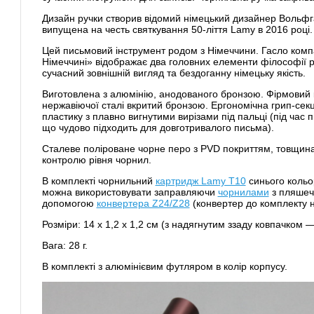
Дизайн ручки створив відомий німецький дизайнер Вольфг
випущена на честь святкування 50-ліття Lamy в 2016 році.
Цей письмовий інструмент родом з Німеччини. Гасло комп
Німеччині» відображає два головних елементи філософії 
сучасний зовнішній вигляд та бездоганну німецьку якість.
Виготовлена з алюмінію, анодованого бронзою. Фірмовий к
нержавіючої сталі вкритий бронзою. Ергономічна грип-секц
пластику з плавно вигнутими вирізами під пальці (під час п
що чудово підходить для довготривалого письма).
Сталеве поліроване чорне перо з PVD покриттям, товщина 
контролю рівня чорнил.
В комплекті чорнильний
картридж Lamy Т10
синього кольо
можна використовувати заправляючи
чорнилами
з пляшеч
допомогою
конвертера Z24/Z28
(конвертер до комплекту н
Розміри: 14 х 1,2 х 1,2 см (з надягнутим ззаду ковпачком —
Вага: 28 г.
В комплекті з алюмінієвим футляром в колір корпусу.