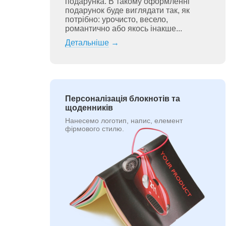
подарунка. В такому оформленні
подарунок буде виглядати так, як
потрібно: урочисто, весело,
романтично або якось інакше...
Детальніше
→
Персоналізація блокнотів та
щоденників
Нанесемо логотип, напис, елемент
фірмового стилю.