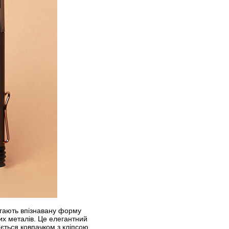
рігають впізнавану форму
их металів. Це елегантний
ється ковпачком з кліпсою.