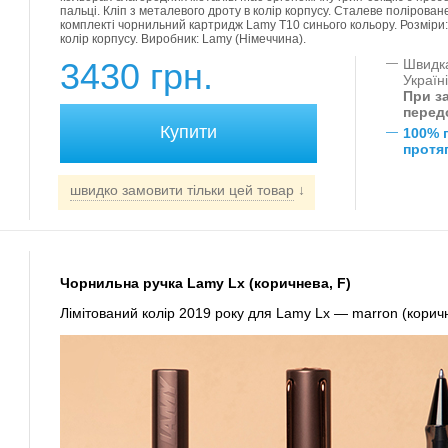
пальці. Кліп з металевого дроту в колір корпусу. Сталеве полірован
комплекті чорнильний картридж Lamy T10 синього кольору. Розміри: 1
колір корпусу. Виробник: Lamy (Німеччина).
3430 грн.
—
Швидка
Україн
При за
перед
—
100% 
протяг
швидко замовити тільки цей товар
↓
Чорнильна ручка Lamy Lx (коричнева, F)
Лімітований колір 2019 року для Lamy Lx — marron (корич