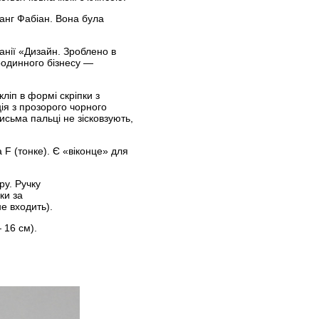
анг Фабіан. Вона була
анії «Дизайн. Зроблено в
родинного бізнесу —
ліп в формі скріпки з
ія з прозорого чорного
исьма пальці не зісковзують,
F (тонке). Є «віконце» для
ру. Ручку
ки за
е входить).
 16 см).