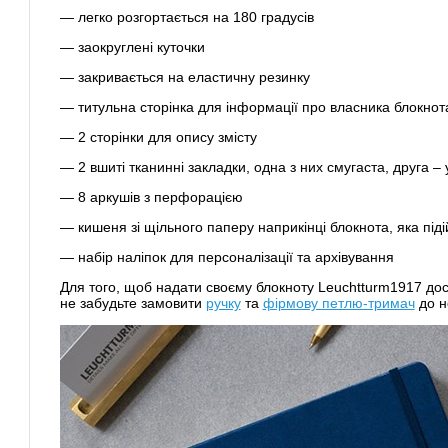
— легко розгортається на 180 градусів
— заокруглені куточки
— закривається на еластичну резинку
— титульна сторінка для інформації про власника блокнот
— 2 сторінки для опису змісту
— 2 вшиті тканинні закладки, одна з них смугаста, друга – 
— 8 аркушів з перфорацією
— кишеня зі щільного паперу наприкінці блокнота, яка під
— набір наліпок для персоналізації та архівування
Для того, щоб надати своєму блокноту Leuchtturm1917 дос
не забудьте замовити
ручку
та
фірмову петлю-тримач
до н