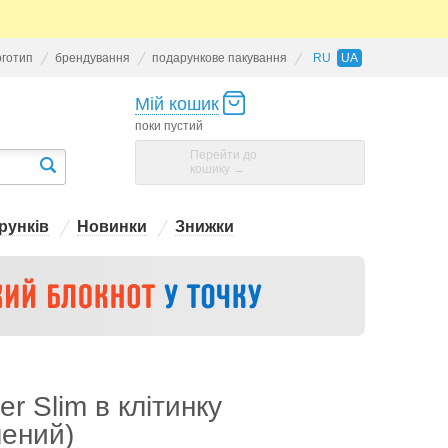
оготип
брендування
подарункове пакування
RU
UA
Мій кошик
поки пустий
Перейти до
кошику →
рунків
Новинки
Знижки
r Slim в клітинку
лений)