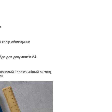
а
у колір обкладинки
ійде для документів А4
коналий і практичніший вигляд,
еї.