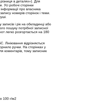
 різниця в деталях»). Для
. Усі робочі сторінки
 інформації про власника
запису номерів сторінок і теми.
уші.
записів і рік на обкладинці або
кого пошуку потрібної записної
от легко розгортається на 180
C. Лініювання відрізняється
рнило ручки. На сторінках у
оля коментарів, тому записник
ю 100 г/м2