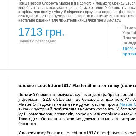
Тонша версія блокнота Master від відомого німецького бренду Leucht
виробництва, а також увагою до дрібних деталей. У блокноті є фіксу
сторінки для опису змісту, 8 відривних аркушів з перфорацією, налі
обкладинка. 121 пронумерована сторінка в клітинку, більш щільний п
настільне рішення для любителів канцелярії преміумкласу.
1713 грн.
—
Швидка
Україн
При за
Повністю розпродано
перед
—
100% 
протяг
Блокнот Leuchtturm1917 Master Slim в клітинку (вели
Великий блокнот преміумкласу німецької фабрики Leuchtt
у форматі – 22,5 х 31,5 см – це більше стандартного A4. З
Master Slim досить легкий і не дуже товстий проти
Master C
виїзних зустрічей любителям великого формату. У блокноті
ідей, замальовок, розкладів, зокрема між сторінками можна
Також для зберігання важливих документів можна викорис
блокнота.
У класичному блокноті Leuchtturm1917 є всі фірмові елеме