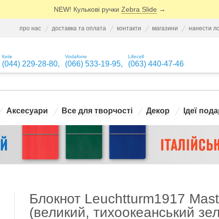
NEW! Кулькові ручки
Zebra Slide
→
про нас
доставка та оплата
контакти
магазини
нанести л
Київ
Vodafone
Lifecell
(044) 229-28-80
,
(066) 533-19-95
,
(063) 440-47-46
Аксесуари
Все для творчості
Декор
Ідеї пода
Блокнот Leuchtturm1917 Maste
(великий, тихоокеанський зе