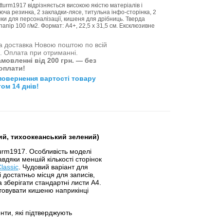
turm1917 відрізняється високою якістю матеріалів і
юча резинка, 2 закладки-лясе, титульна інфо-сторінка, 2
пки для персоналізації, кишеня для дрібниць. Тверда
апір 100 г/м2. Формат: A4+, 22,5 х 31,5 см. Ексклюзивне
 доставка Новою поштою по всій
і. Оплата при отриманні.
мовленні від 200 грн. — без
оплати!
повернення вартості товару
ом 14 днів!
кий, тихоокеанський зелений)
urm1917. Особливість моделі
авдяки меншій кількості сторінок
lassic
. Чудовий варіант для
 достатньо місця для записів,
 зберігати стандартні листи A4.
товувати кишеню наприкінці
нти, які підтверджують