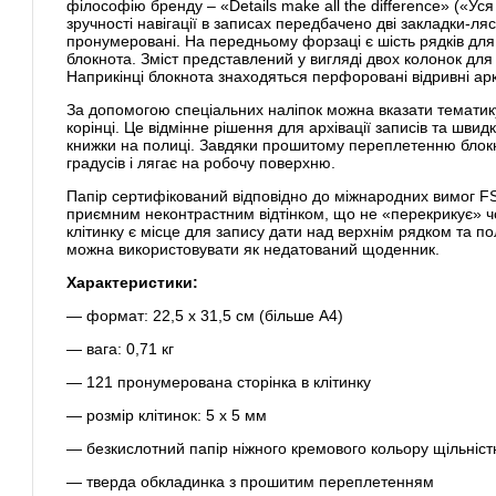
філософію бренду – «Details make all the difference» («Уся
зручності навігації в записах передбачено дві закладки-лясе
пронумеровані. На передньому форзаці є шість рядків для
блокнота. Зміст представлений у вигляді двох колонок для 
Наприкінці блокнота знаходяться перфоровані відривні арк
За допомогою спеціальних наліпок можна вказати тематику 
корінці. Це відмінне рішення для архівації записів та швид
книжки на полиці. Завдяки прошитому переплетенню блокн
градусів і лягає на робочу поверхню.
Папір сертифікований відповідно до міжнародних вимог FS
приємним неконтрастним відтінком, що не «перекрикує» чо
клітинку є місце для запису дати над верхнім рядком та п
можна використовувати як недатований щоденник.
Характеристики:
— формат: 22,5 х 31,5 см (більше А4)
— вага: 0,71 кг
— 121 пронумерована сторінка в клітинку
— розмір клітинок: 5 х 5 мм
— безкислотний папір ніжного кремового кольору щільніст
— тверда обкладинка з прошитим переплетенням