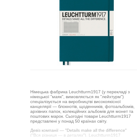
Німецька фабрика Leuchtturm1917 (у перекладі з
німецької "маяк", вимовляється як "лейхтурм")
спеціалізується на виробництві високоякісної
канцелярії — блокнотів, щоденників, фотоальбомів,
архівних папок, колекційних альбомів для монет та
поштових марок. Сьогодні товари Leuchtturm1917
представлені у понад 50 країнах світу.
Девіз компанії — "Details make all the difference"
("Вся різниця — в деталях"). Leuchtturm1917