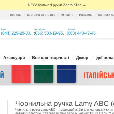
NEW! Кулькові ручки
Zebra Slide
→
про нас
доставка та оплата
контакти
магазини
нанести л
Київ
Vodafone
Lifecell
(044) 229-28-80
,
(066) 533-19-95
,
(063) 440-47-46
Аксесуари
Все для творчості
Декор
Ідеї пода
Чорнильна ручка Lamy ABC (с
Чорнильна ручка Lamy ABC — ідеальний вибір для маленьких дитячих 
деталі із пластику. Сталеве дитяче перо А. Розмір: 13,3 x 1,3 см. У