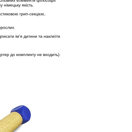
головних елементи філософії
у німецьку якість.
стиковою грип-секцією,
орослих.
писати ім'я дитини та наклеїти
ртер до комплекту не входить).