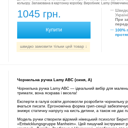
кольору. Запакована в картонну коробку. Виробник: Lamy (Німеччина
1045 грн.
—
Швидка
Україн
При за
перед
—
100% 
протяг
швидко замовити тільки цей товар
↓
Чорнильна ручка Lamy ABC (синя, A)
Чорнильна ручка Lamy ABC — ідеальний вибір для маленьки
тримати, вона яскрава і весела!
Експерти в галузі освіти допомогли розробити чорнильну ру
вчаться писати. Ергономічна форма грип-секції забезпечує
знижує статичну напругу на кисть дитини, а також не дає п
Модель ручки створили відомий німецький психолог Бернт
«Entwicklungsgruppe Manheim». Цей пишучий інструмент р