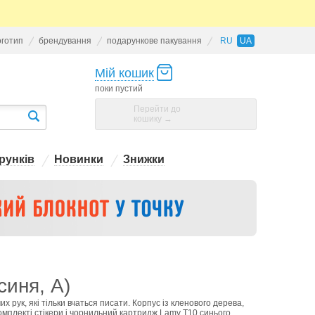
оготип
брендування
подарункове пакування
RU
UA
Мій кошик
поки пустий
Перейти до
кошику →
рунків
Новинки
Знижки
иня, A)
рук, які тільки вчаться писати. Корпус із кленового дерева,
 комплекті стікери і чорнильний картридж Lamy Т10 синього