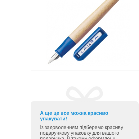
А ще це все можна красиво
упакувати!
Із задоволенням підберемо красиву
подарункову упаковку для вашого
подарунка. В такому оформленні