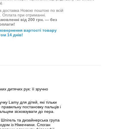
).
 доставка Новою поштою по всій
і. Оплата при отриманні.
мовленні від 200 грн. — без
оплати!
повернення вартості товару
ом 14 днів!
х дитячих рук: її зручно
чку Lamy для дітей, які тільки
 правильну постановку пальців і
альцям зісковзувати до пера.
 Шпігель та дизайнерська група
одом із Німеччини. Слоган