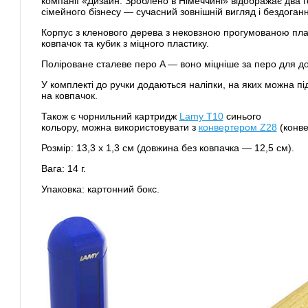
компанії «Дизайн. Зроблено в Німеччині» відображає два 
сімейного бізнесу — сучасний зовнішній вигляд і бездоганн
Корпус з кленового дерева з нековзною прогумованою пла
ковпачок та кубик з міцного пластику.
Поліроване сталеве перо A — воно міцніше за перо для д
У комплекті до ручки додаються наліпки, на яких можна під
на ковпачок.
Також є чорнильний картридж
Lamy Т10
синього
кольору, можна використовувати з
конвертером Z28
(конве
Розмір: 13,3 x 1,3 см (довжина без ковпачка — 12,5 см).
Вага: 14 г.
Упаковка: картонний бокс.