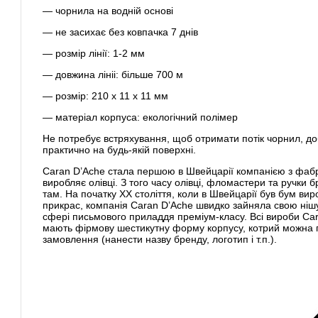
— чорнила на водній основі
— не засихає без ковпачка 7 днів
— розмір лінії: 1-2 мм
— довжина лініі: більше 700 м
— розмір: 210 x 11 x 11 мм
— матеріал корпуса: екологічний полімер
Не потребує встряхування, щоб отримати потік чорнил, д
практично на будь-якій поверхні.
Caran D’Ache стала першою в Швейцарії компанією з фаб
виробляє олівці. З того часу олівці, фломастери та ручки
там. На початку XX століття, коли в Швейцарії був бум вир
прикрас, компанія Caran D’Ache швидко зайняла свою ніш
сфері письмового приладдя преміум-класу. Всі вироби Ca
мають фірмову шестикутну форму корпусу, котрий можна 
замовлення (нанести назву бренду, логотип і т.п.).