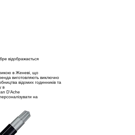
обре відображається
рикою в Женеві, що
 бренда виготовляють виключно
обництва відомих годинників та
у в
ran D’Ache
персоналізувати на