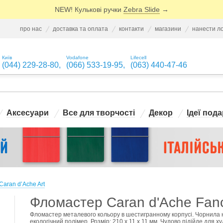
NEW! Кулькові ручки
Zebra Slide
→
про нас
доставка та оплата
контакти
магазини
нанести л
Київ
Vodafone
Lifecell
(044) 229-28-80
,
(066) 533-19-95
,
(063) 440-47-46
Аксесуари
Все для творчості
Декор
Ідеї пода
Caran d’Ache Art
Фломастер Caran d'Ache Fancol
Фломастер металевого кольору в шестигранному корпусі. Чорнила на 
екологічний полімер. Розмір: 210 x 11 x 11 мм. Чудово підійде для х