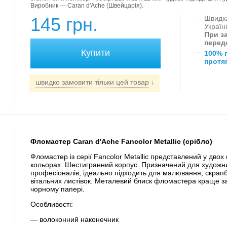
Виробник — Caran d'Ache (Швейцарія).
145 грн.
—
Швидка
Україн
При за
перед
—
100% 
протяг
швидко замовити тільки цей товар
↓
Фломастер Caran d'Ache Fancolor Metallic (срібло)
Фломастер із серії Fancolor Metallic представлений у двох
кольорах. Шестигранний корпус. Призначений для художник
професіоналів, ідеально підходить для малювання, скрапб
вітальних листівок. Металевий блиск фломастера краще за
чорному папері.
Особливості:
— волоконний наконечник