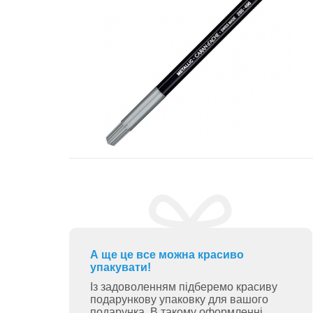
А ще це все можна красиво
упакувати!
Із задоволенням підберемо красиву
подарункову упаковку для вашого
подарунка. В такому оформленні