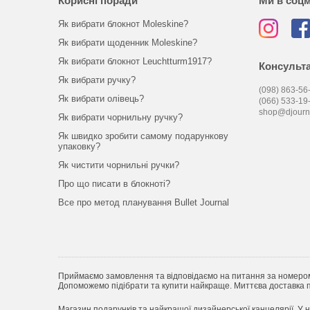
Корисні поради
Ми в соц
Як вибрати блокнот Moleskine?
Як вибрати щоденник Moleskine?
Як вибрати блокнот Leuchtturm1917?
Консульта
Як вибрати ручку?
(098) 863-56-
Як вибрати олівець?
(066) 533-19
shop@djourn
Як вибрати чорнильну ручку?
Як швидко зробити самому подарункову
упаковку?
Як чистити чорнильні ручки?
Про що писати в блокноті?
Все про метод планування Bullet Journal
Приймаємо замовлення та відповідаємо на питання за номеро
Допоможемо підібрати та купити найкраще. Миттєва доставка по
Магазин подарунків та найкращої дизайнерської канцелярії. У н