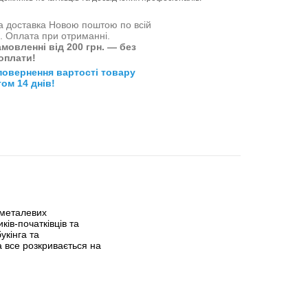
 доставка Новою поштою по всій
і. Оплата при отриманні.
мовленні від 200 грн. — без
оплати!
повернення вартості товару
ом 14 днів!
 металевих
ів-початківців та
укінга та
 все розкривається на