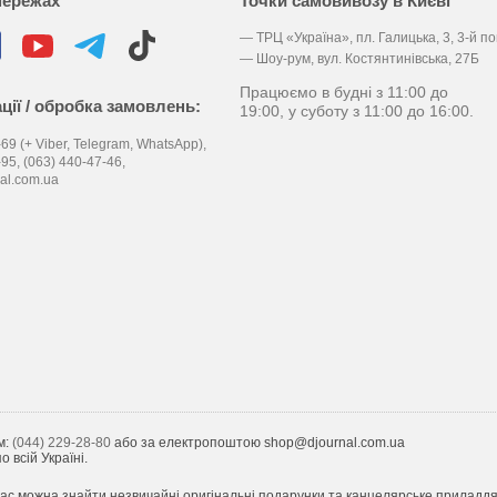
мережах
Точки самовивозу в Києві
— ТРЦ «Україна», пл. Галицька, 3, 3-й п
— Шоу-рум, вул. Костянтинівська, 27Б
Працюємо в будні з 11:00 до
ції / обробка замовлень:
19:00, у суботу з 11:00 до 16:00.
69 (+ Viber, Telegram, WhatsApp),
-95,
(063) 440-47-46,
al.com.ua
м:
(044) 229-28-80
або за електропоштою shop@djournal.com.ua
 всій Україні.
ас можна знайти незвичайні оригінальні подарунки та канцелярське приладдя з 