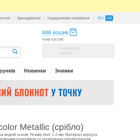
оготип
брендування
подарункове пакування
RU
UA
Мій кошик
поки пустий
Перейти до
кошику →
рунків
Новинки
Знижки
or Metallic (срібло)
водній основі. Розмір лінії: 1-2 мм. Матеріал корпуса:
удожників-початківців та досвідчених професіоналів.