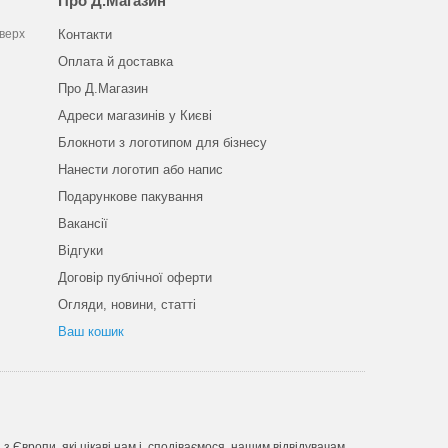
Про Д.Магазин
оверх
Контакти
Оплата й доставка
Про Д.Магазин
Адреси магазинів у Києві
Блокноти з логотипом для бізнесу
Нанести логотип або напис
Подарункове пакування
Вакансії
Відгуки
Договір публічної оферти
Огляди, новини, статті
Ваш кошик
Європи, які цікаві нам і, сподіваємося, нашим відвідувачам.