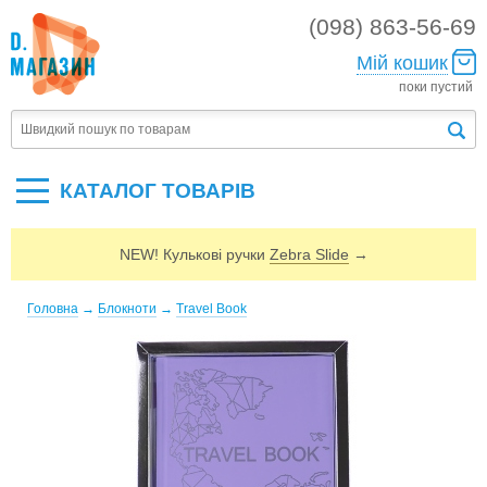
(098) 863-56-69
Мій кошик
поки пустий
КАТАЛОГ ТОВАРIВ
NEW! Кулькові ручки
Zebra Slide
→
Головна
→
Блокноти
→
Travel Book