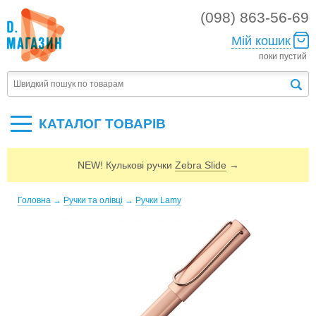
(098) 863-56-69
Мій кошик
поки пустий
КАТАЛОГ ТОВАРIВ
NEW! Кулькові ручки
Zebra Slide
→
Головна
→
Ручки та олівці
→
Ручки Lamy