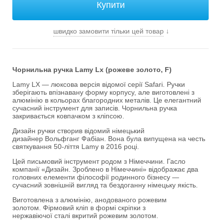
швидко замовити тільки цей товар
↓
Чорнильна
ручка Lamy Lx (рожеве золото, F)
Lamy LX — люксова версія відомої серії Safari. Ручки
зберігають впізнавану форму корпусу, але виготовлені з
алюмінію в кольорах благородних металів. Це елегантний
сучасний інструмент для записів. Чорнильна ручка
закривається ковпачком з кліпсою.
Дизайн ручки створив відомий німецький
дизайнер Вольфганг Фабіан. Вона була випущена на честь
святкування 50-ліття Lamy в 2016 році.
Цей письмовий інструмент родом з Німеччини. Гасло
компанії «Дизайн. Зроблено в Німеччині» відображає два
головних елементи філософії родинного бізнесу —
сучасний зовнішній вигляд та бездоганну німецьку якість.
Виготовлена з алюмінію, анодованого рожевим
золотом. Фірмовий кліп в формі скріпки з
нержавіючої сталі вкритий рожевим золотом.