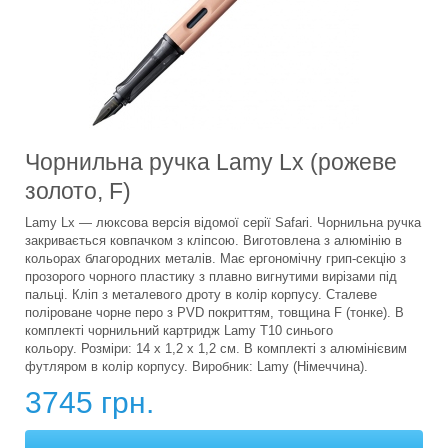
Чорнильна ручка Lamy Lx (рожеве
золото, F)
Lamy Lx — люксова версія відомої серії Safari. Чорнильна ручка
закривається ковпачком з кліпсою. Виготовлена з алюмінію в
кольорах благородних металів. Має ергономічну грип-секцію з
прозорого чорного пластику з плавно вигнутими вирізами під
пальці. Кліп з металевого дроту в колір корпусу. Сталеве
поліроване чорне перо з PVD покриттям, товщина F (тонке). В
комплекті чорнильний картридж Lamy T10 синього
кольору. Розміри: 14 х 1,2 х 1,2 см. В комплекті з алюмінієвим
футляром в колір корпусу. Виробник: Lamy (Німеччина).
3745 грн.