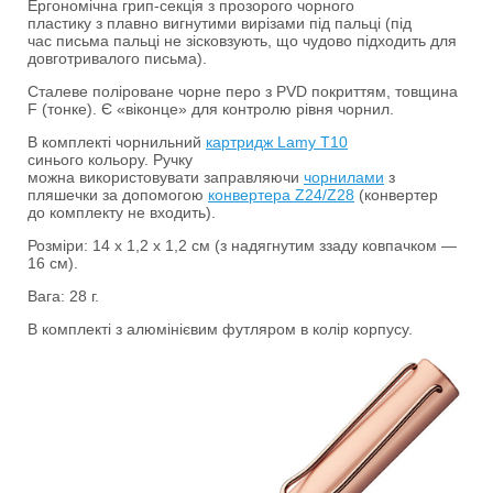
Ергономічна грип-секція з прозорого чорного
пластику з плавно вигнутими вирізами під пальці (під
час письма пальці не зісковзують, що чудово підходить для
довготривалого письма).
Сталеве поліроване чорне перо з PVD покриттям, товщина
F (тонке). Є «віконце» для контролю рівня чорнил.
В комплекті чорнильний
картридж Lamy Т10
синього кольору. Ручку
можна використовувати заправляючи
чорнилами
з
пляшечки за допомогою
конвертера Z24/Z28
(конвертер
до комплекту не входить).
Розміри: 14 х 1,2 х 1,2 см (з надягнутим ззаду ковпачком —
16 см).
Вага: 28 г.
В комплекті з алюмінієвим футляром в колір корпусу.