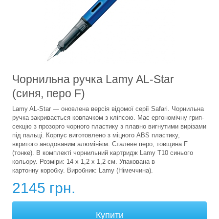
Чорнильна ручка Lamy AL-Star
(синя, перо F)
Lamy AL-Star — оновлена версія відомої серії Safari. Чорнильна
ручка закривається ковпачком з кліпсою. Має ергономічну грип-
секцію з прозорго чорного пластику з плавно вигнутими вирізами
під пальці. Корпус виготовлено з міцного ABS пластику,
вкритого анодованим алюмінієм. Сталеве перо, товщина F
(тонке). В комплекті чорнильний картридж Lamy T10 синього
кольору. Розміри: 14 х 1,2 х 1,2 см. Упакована в
картонну коробку. Виробник: Lamy (Німеччина).
2145 грн.