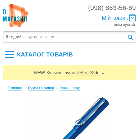
(098) 863-56-69
Мій кошик
поки пустий
КАТАЛОГ ТОВАРIВ
NEW! Кулькові ручки
Zebra Slide
→
Головна
→
Ручки та олівці
→
Ручки Lamy