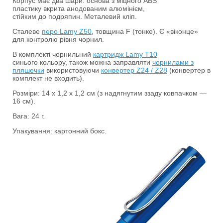
Корпус має два шари: основа з міцного ABS
пластику вкрита анодованим алюмінієм,
стійким до подряпин. Металевий кліп.
Сталеве
перо Lamy Z50
, товщина F (тонке). Є «віконце»
для контролю рівня чорнил.
В комплекті чорнильний
картридж Lamy Т10
синього кольору, також можна заправляти
чорнилами з
пляшечки
використовуючи
конвертер Z24 / Z28
(конвертер в
комплект не входить).
Розміри: 14 х 1,2 х 1,2 см (з надягнутим ззаду ковпачком —
16 см).
Вага: 24 г.
Упакування: картонний бокс.