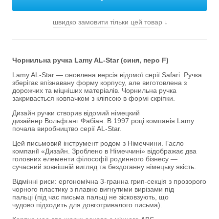
швидко замовити тільки цей товар
↓
Чорнильна ручка Lamy AL-Star (синя, перо F)
Lamy AL-Star — оновлена версія відомої серії Safari. Ручка
зберігає впізнавану форму корпусу, але виготовлена з
дорожчих та міцніших матеріалів. Чорнильна ручка
закривається ковпачком з кліпсою в формі скріпки.
Дизайн ручки створив відомий німецкий
дизайнер Вольфганг Фабіан. В 1997 році компанія Lamy
почала виробництво серії AL-Star.
Цей письмовий інструмент родом з Німеччини. Гасло
компанії «Дизайн. Зроблено в Німеччині» відображає два
головних елементи філософії родинного бізнесу —
сучасний зовнішній вигляд та бездоганну німецьку якість.
Відмінні риси: ергономічна 3-гранна грип-секція з прозорого
чорного пластику з плавно вигнутими вирізами під
пальці (під час письма пальці не зісковзують, що
чудово підходить для довготривалого письма).