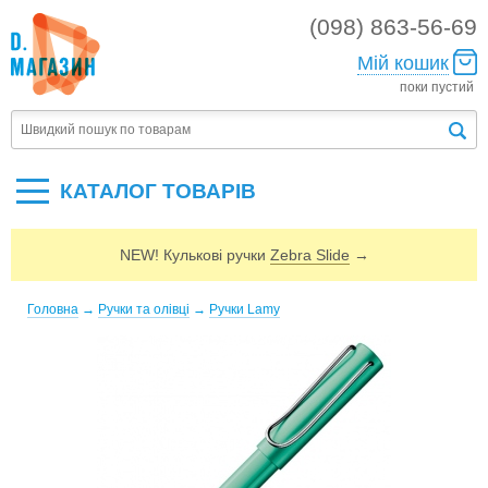
(098) 863-56-69
Мій кошик
поки пустий
КАТАЛОГ ТОВАРIВ
NEW! Кулькові ручки
Zebra Slide
→
Головна
→
Ручки та олівці
→
Ручки Lamy