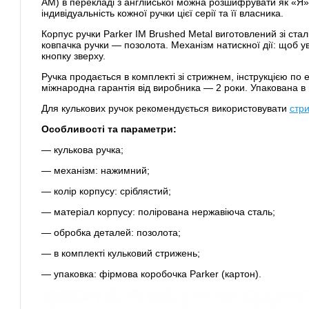
AM) в перекладі з англійської можна розшифрувати як «Я»
індивідуальність кожної ручки цієї серії та її власника.
Корпус ручки Parker IM Brushed Metal виготовлений зі стал
ковпачка ручки — позолота. Механізм натискної дії: щоб ув
кнопку зверху.
Ручка продається в комплекті зі стрижнем, інструкцією по е
міжнародна гарантія від виробника — 2 роки. Упакована в
Для кулькових ручок рекомендується використовувати
стри
Особливості та параметри:
— кулькова ручка;
— механізм: нажимний;
— колір корпусу: сріблястий;
— матеріал корпусу: полірована нержавіюча сталь;
— обробка деталей: позолота;
— в комплекті кульковий стрижень;
— упаковка: фірмова коробочка Parker (картон).