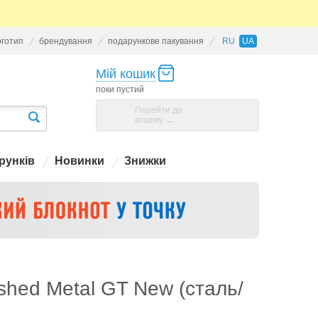
оготип
брендування
подарункове пакування
RU
UA
Мій кошик
поки пустий
Перейти до
кошику →
рунків
Новинки
Знижки
shed Metal GT New (сталь/