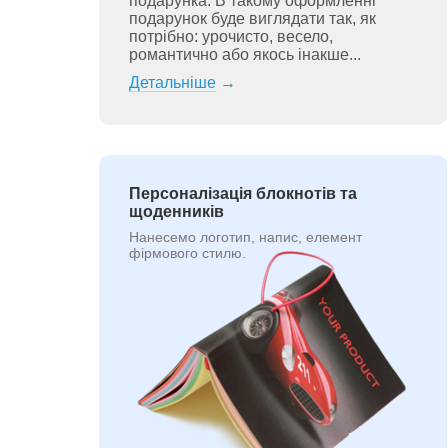
подарунка. В такому оформленні
подарунок буде виглядати так, як
потрібно: урочисто, весело,
романтично або якось інакше...
Детальніше
→
Персоналізація блокнотів та
щоденників
Нанесемо логотип, напис, елемент
фірмового стилю.