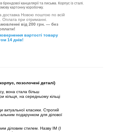
брендової канцелярії та письма. Корпус із сталі.
рмову картонну коробочку.
 доставка Новою поштою по всій
і. Оплата при отриманні.
мовленні від 200 грн. — без
оплати!
повернення вартості товару
ом 14 днів!
корпус, позолочені деталі)
у, вона стала більш
ри кільця, на середньому кільці
и актуальної класики. Строгий
деальним подарунком для ділової
ним діловим стилем. Назву IM (I