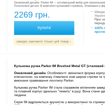
Оновлений дизайн. Parker IM — оптимальний вибір для прихильників 
Позолочені деталі. В комплекті кульковий стрижень. Упакована у фі
2269 грн.
—
Швидка
Україн
При за
перед
—
100% 
протяг
швидко замовити тільки цей товар
↓
Кулькова ручка Parker IM Brushed Metal GT (сталевий 
Оновлений дизайн.
Особливості: змінилася форма корпус
елегантною; на ковпачку з'явилися нові широкі стрілки та т
виконане гравіювання логотипу Parker.
Кулькова ручка Parker IM стала справжнім втіленням завжд
та плавний корпус ідеально "лежить" в руці. Вона стане і
людини.
Серія IM відрізняється зручністю у використанні та стрима