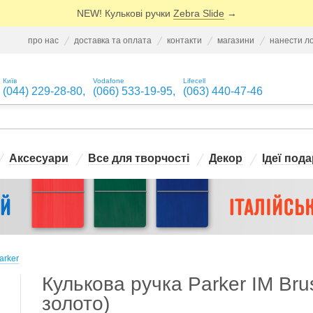
NEW! Кулькові ручки
Zebra Slide
→
про нас
доставка та оплата
контакти
магазини
нанести л
Київ
Vodafone
Lifecell
(044) 229-28-80
,
(066) 533-19-95
,
(063) 440-47-46
Аксесуари
Все для творчості
Декор
Ідеї пода
arker
Кулькова ручка Parker IM Bru
золото)