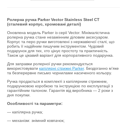
Ролерна ручка Parker Vector Stainless Steel CT
(сталевий корпус, хромовані деталі)
Оновлена модель Parker із серії Vector. Мінімалістична
ролерна ручка стане незамінним діловим аксесуаром.
Корпус та перо ручки виготовлені з нержавіючої сталі, що
робить її надійним пишучим інструментом. Чудовий
подарунок для тих, хто цінує простоту та практичність.
Також це цікавий варіант для корпоративного подарунка.
Для заправки ролерної ручки рекомендується
використовувати
капілярні стрижні Parker
. Бездоганно м'яке
та безперервне письмо чорнилами насиченого кольору.
Ручка продається в комплекті з капілярним стрижнем,
подарунковою коробкою та інструкцією по експлуатації з
гарантійним талоном. Гарантія від виробника — 2 роки з
дня покупки.
Особливості та параметри:
— капілярна ручка;
— механізм: знімний ковпачок;