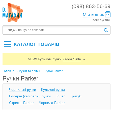
(098) 863-56-69
Мій кошик
поки пустий
КАТАЛОГ ТОВАРIВ
NEW! Кулькові ручки
Zebra Slide
→
Головна
→
Ручки та олівці
→
Ручки Parker
Ручки Parker
Чорнильні ручки
Кулькові ручки
Ролерні (капілярні) ручки
Jotter
Тризуб
Cтрижні Parker
Чорнила Parker