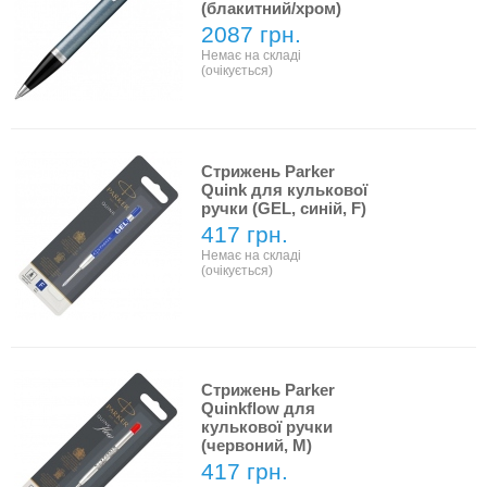
(блакитний/хром)
2087 грн.
Немає на складі
(очікується)
Стрижень Parker
Quink для кулькової
ручки (GEL, синій, F)
417 грн.
Немає на складі
(очікується)
Стрижень Parker
Quinkflow для
кулькової ручки
(червоний, M)
417 грн.