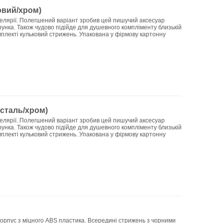
овий/хром)
елярії. Полегшений варіант зробив цей пишучий аксесуар
унка. Також чудово підійде для душевного компліменту близькій
омплекті кульковий стрижень. Упакована у фірмову картонну
 (сталь/хром)
елярії. Полегшений варіант зробив цей пишучий аксесуар
унка. Також чудово підійде для душевного компліменту близькій
омплекті кульковий стрижень. Упакована у фірмову картонну
 корпус з міцного ABS пластика. Всередині стрижень з чорними