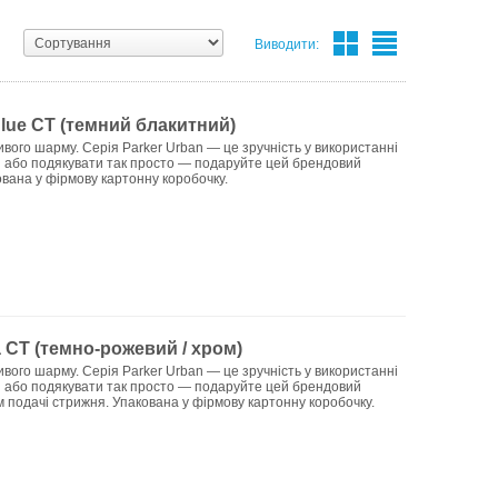
Виводити:
Blue CT (темний блакитний)
вого шарму. Серія Parker Urban — це зручність у використанні
ні або подякувати так просто — подаруйте цей брендовий
ована у фірмову картонну коробочку.
a CT (темно-рожевий / хром)
вого шарму. Серія Parker Urban — це зручність у використанні
ні або подякувати так просто — подаруйте цей брендовий
м подачі стрижня. Упакована у фірмову картонну коробочку.