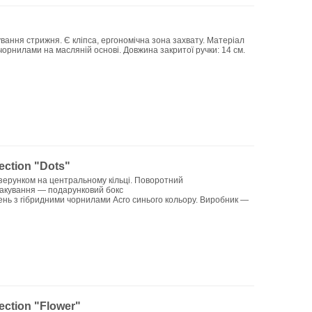
ування стрижня. Є кліпса, ергономічна зона захвату. Матеріал
рнилами на масляній основі. Довжина закритої ручки: 14 см.
ection "Dots"
ізерунком на центральному кільці. Поворотний
Упакування — подарунковий бокс
ень з гібридними чорнилами Acro синього кольору. Виробник —
ection "Flower"