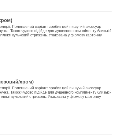
хром)
елярії. Полегшений варіант зробив цей пишучий аксесуар
унка. Також чудово підійде для душевного компліменту близькій
омплекті кульковий стрижень. Упакована у фірмову картонну
ірюзовий/хром)
елярії. Полегшений варіант зробив цей пишучий аксесуар
унка. Також чудово підійде для душевного компліменту близькій
мплекті кульковий стрижень. Упакована у фірмову картонну