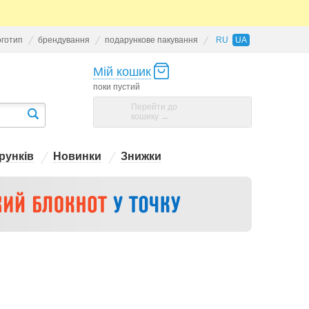
оготип
брендування
подарункове пакування
RU
UA
Мій кошик
поки пустий
Перейти до
кошику →
рунків
Новинки
Знижки