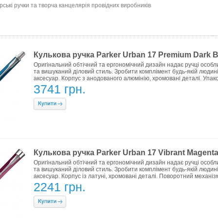
ські ручки та творча канцелярія провідних виробників
Кулькова ручка Parker Urban 17 Premium Dark 
Оригінальний обтічний та ергономічний дизайн надає ручці особли
та вишуканий діловий стиль. Зробити комплімент будь-якій люди
аксесуар. Корпус з анодованого алюмінію, хромовані деталі. Упак
3741 грн.
Кулькова ручка Parker Urban 17 Vibrant Magent
Оригінальний обтічний та ергономічний дизайн надає ручці особли
та вишуканий діловий стиль. Зробити комплімент будь-якій люди
аксесуар. Корпус із латуні, хромовані деталі. Поворотний механіз
2241 грн.