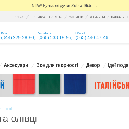
NEW! Кулькові ручки
Zebra Slide
→
про нас
доставка та оплата
контакти
магазини
нанести л
Київ
Vodafone
Lifecell
(044) 229-28-80
,
(066) 533-19-95
,
(063) 440-47-46
Аксесуари
Все для творчості
Декор
Ідеї пода
а олівці
та олівці