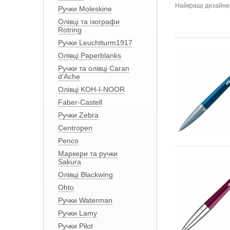
Найкращі дизайнер
Ручки Moleskine
Олівці та ізографи
Rotring
Ручки Leuchtturm1917
Олівці Paperblanks
Ручки та олівці Caran
d’Ache
Олівці KOH-I-NOOR
Faber-Castell
Ручки Zebra
Centropen
Penco
Маркери та ручки
Sakura
Олівці Blackwing
Ohto
Ручки Waterman
Ручки Lamy
Ручки Pilot