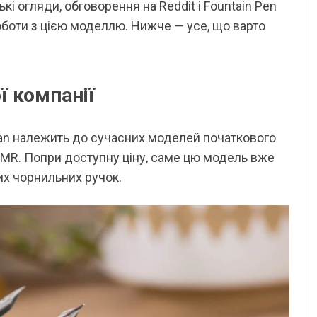
кі огляди, обговорення на Reddit і Fountain Pen
оботи з цією моделлю. Нижче — усе, що варто
ї компанії
itan належить до сучасних моделей початкового
ot MR. Попри доступну ціну, саме цю модель вже
их чорнильних ручок.