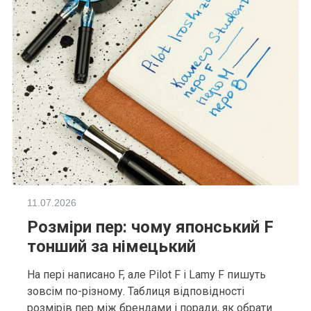
11.07.2026
Розміри пер: чому японський F
тонший за німецький
На пері написано F, але Pilot F і Lamy F пишуть
зовсім по-різному. Таблиця відповідності
розмірів пер між брендами і поради, як обрати